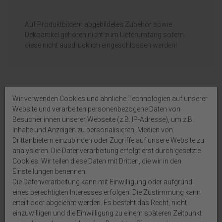
Auf Produktbildern abgebildetes Zubehör sowie
Dekoartikel gehören nicht zum Lieferumfang sofern
diese nicht ausdrücklich eingeschlossen werden!
Wir verwenden Cookies und ähnliche Technologien auf unserer
Weitere interessante Artikel
Website und verarbeiten personenbezogene Daten von
Besucher:innen unserer Webseite (z.B. IP-Adresse), um z.B.
Inhalte und Anzeigen zu personalisieren, Medien von
Drittanbietern einzubinden oder Zugriffe auf unsere Website zu
analysieren. Die Datenverarbeitung erfolgt erst durch gesetzte
Cookies. Wir teilen diese Daten mit Dritten, die wir in den
Einstellungen benennen.
Die Datenverarbeitung kann mit Einwilligung oder aufgrund
eines berechtigten Interesses erfolgen. Die Zustimmung kann
erteilt oder abgelehnt werden. Es besteht das Recht, nicht
einzuwilligen und die Einwilligung zu einem späteren Zeitpunkt
Geldgeschenk Verpackung
Servietten Hochzeit Vintage Rosa