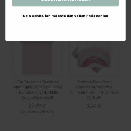
Nein danke, ich möchte den vollen Preis zahlen
10m Tischläufer Tischband
Servietten Fisch Rosa
Leinen Optik 20cm Rosa Pastell
Regenbogen Tischdeko
Tischdeko Partydeko Taufe
Kommunion Konfirmation Taufe
Geburtstag Hochzeit
20 Stück
27,99 €
3,50 €
(Grundpreis: 2,80 €/M)