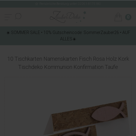
Persönliche Beratung unter: 02261-8175180
0
☀️ SOMMER SALE • 10% Gutscheincode: SommerZauber26 • AUF
ALLES☀️
10 Tischkarten Namenskarten Fisch Rosa Holz Kork
Tischdeko Kommunion Konfirmation Taufe