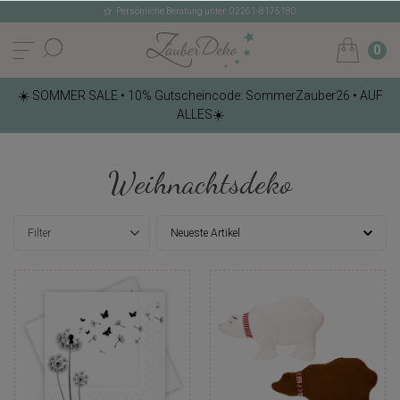
Persönliche Beratung unter: 02261-8175180
0
☀️ SOMMER SALE • 10% Gutscheincode: SommerZauber26 • AUF
ALLES☀️
Weihnachtsdeko
Filter