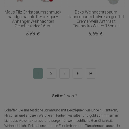
Maus Filz Christbaumschmuck
Deko Weihnachtsbaum
handgemachte Deko-Figur–
Tannenbaum Polyresin geriffelt
Anhänger Weihnachten
Creme Weiß Anthrazit
Geschenkidee 16cm
Tischdeko Winter 15cm H
5,79 €
5,95 €
1
2
3
Seite:
1 von 7
Schaffen Sie eine festliche Stimmung mit Dekofiguren wie Engeln, Rentieren,
Hirschen und anderen Waldtieren. Farben wie silber und gold schimmern im
Licht des Adventskranzes und sorgen für weihnachtliche Gemütlichkeit.
Weihnachtliche Dekorationen für die Fensterbank und Türschmuck lassen Ihr