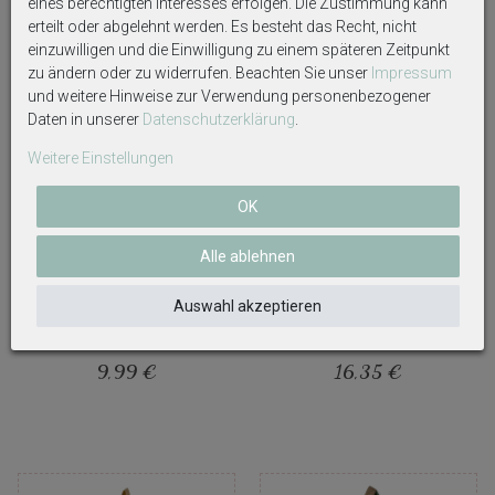
eines berechtigten Interesses erfolgen. Die Zustimmung kann
erteilt oder abgelehnt werden. Es besteht das Recht, nicht
einzuwilligen und die Einwilligung zu einem späteren Zeitpunkt
zu ändern oder zu widerrufen. Beachten Sie unser
Impressum
und weitere Hinweise zur Verwendung personenbezogener
Daten in unserer
Daten­schutz­erklärung
.
Weitere Einstellungen
OK
Alle ablehnen
Kissen Hund Dackel Merry
Kissen Sofakissen
Auswahl akzeptieren
Christmas Weihnachten
Weihnachten Dekokissen
Sofakissen Deko Geschenk 50
Tannenbaum Polyester Grün
x 30cm
Weiß Deko 45cm
9,99 €
16,35 €