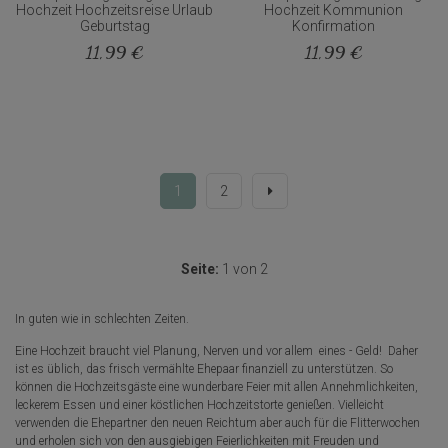
Hochzeit Hochzeitsreise Urlaub
Hochzeit Kommunion
Geburtstag
Konfirmation
11,99 €
11,99 €
1
2
Seite:
1 von 2
In guten wie in schlechten Zeiten.
Eine Hochzeit braucht viel Planung, Nerven und vor allem eines - Geld! Daher
ist es üblich, das frisch vermählte Ehepaar finanziell zu unterstützen. So
können die Hochzeitsgäste eine wunderbare Feier mit allen Annehmlichkeiten,
leckerem Essen und einer köstlichen Hochzeitstorte genießen. Vielleicht
verwenden die Ehepartner den neuen Reichtum aber auch für die Flitterwochen
und erholen sich von den ausgiebigen Feierlichkeiten mit Freuden und