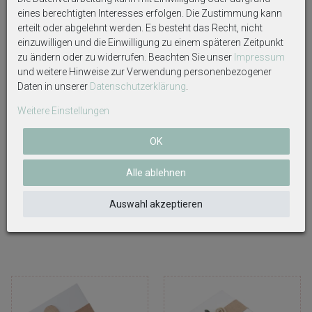
eines berechtigten Interesses erfolgen. Die Zustimmung kann
erteilt oder abgelehnt werden. Es besteht das Recht, nicht
einzuwilligen und die Einwilligung zu einem späteren Zeitpunkt
zu ändern oder zu widerrufen. Beachten Sie unser
Impressum
und weitere Hinweise zur Verwendung personenbezogener
Daten in unserer
Daten­schutz­erklärung
.
Weitere Einstellungen
OK
Geldgeschenk Oktoberfest
Geldgeschenk Verpackung
Grün Verpackung Geschenk
Personalisiertes Geschenk
Alle ablehnen
Personalisiert Natur Hochzeit
Hochzeit Herz Kraft Eukalyptus
Gutschein
Auswahl akzeptieren
11,59 €
11,99 €