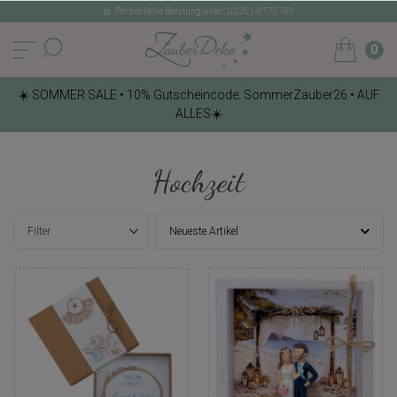
Persönliche Beratung unter: 02261-8175180
0
☀️ SOMMER SALE • 10% Gutscheincode: SommerZauber26 • AUF
ALLES☀️
Hochzeit
Filter