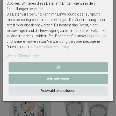
Cookies. Wir teilen diese Daten mit Dritten, die wir in den
Einstellungen benennen.
Die Datenverarbeitung kann mit Einwilligung oder aufgrund
Geschenkrahmen Holz
Geschenkrahmen Holz
eines berechtigten Interesses erfolgen. Die Zustimmung kann
Diorama Geldgeschenk
Bilderrahmen Diorama
erteilt oder abgelehnt werden. Es besteht das Recht, nicht
Gutschein Hochzeit Strand
Geldgeschenk Gutschein
Strandhochzeit LED
Wellness Massage
einzuwilligen und die Einwilligung zu einem späteren Zeitpunkt
Entspannung Erholung Auszeit
zu ändern oder zu widerrufen. Beachten Sie unser
Impressum
24,99 €
29,99 €
und weitere Hinweise zur Verwendung personenbezogener
Daten in unserer
Daten­schutz­erklärung
.
Weitere Einstellungen
OK
Unsere Topseller
Alle ablehnen
Auswahl akzeptieren