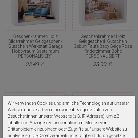
Geschenkrahmen Holz
Geschenkrahmen Holz
Bilderrahmen Geldgeschenk
Geldgeschenk Gutschein
Gutschein Werkstatt Garage
Geburt Taufe Baby Beige Rosa
Hobbyraum Bastelraum
Kinderzimmer Boho
PERSONALISIERT
PERSONALISIERT
28,49 €
25,99 €
Wir verwenden Cookies und ähnliche Technologien auf unserer
Website und verarbeiten personenbezogene Daten von
Besucher:innen unserer Webseite (z.B. IP-Adresse), um z.B.
Inhalte und Anzeigen zu personalisieren, Medien von
Drittanbietern einzubinden oder Zugriffe auf unsere Website zu
analysieren. Die Datenverarbeitung erfolgt erst durch gesetzte