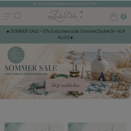
Persönliche Beratung unter: 02261-8175180
0
☀️ SOMMER SALE • 10% Gutscheincode: SommerZauber26 • AUF
ALLES☀️
Jetzt entdecken