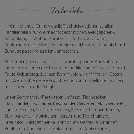
ZauberDeko
Ihr Onlinehandel für individuelle Tischdekorationen zu allen
Familienfeiern, für Weihnachtsdekorationen, Geldgeschenk
Verpackungen, Wohndekorationen, Partydekorationen,
Bastelmaterialien, Modeaccessoires und Dekorationsartikel für Ihr
Zuhause passend zu allen Jahreszeiten.
Bei ZauberDeko.de finden Sie eine umfangreiche Auswahl an
Tischdekorationen und Dekorationsartikel für Feste wie Hochzeit,
Taufe, Geburtstag, Jubiläen, Kommunion, Konfirmation, Ostern
und Weihnachten. Viele Produkte sind von uns selbst entworfen
und liebevoll handgefertigt.
Unser Sortiment für Festivitäten umfasst: Tischdecken,
Tischbänder, Tischläufer, Dekobänder, Servietten, Motivservietten,
Lunchservietten, Cocktailservietten, Serviettentaschen, Kerzen,
Stumpenkerzen, Votivkerzen, Kerzen- und Teelichtgläser,
Streudeko, Gastgeschenke, Bonboniere, Gestecke, Girlanden,
Briefboxen, Gästebücher, Einladungs- und Dankeskarten,