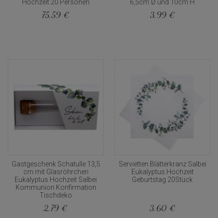
Hochzeit 20 Personen
6,5cm Ø und 10cm H
75,59 €
3,99 €
Gastgeschenk Schatulle 13,5
Servietten Blätterkranz Salbei
cm mit Glasröhrchen
Eukalyptus Hochzeit
Eukalyptus Hochzeit Salbei
Geburtstag 20Stück
Kommunion Konfirmation
Tischdeko
2,79 €
3,60 €