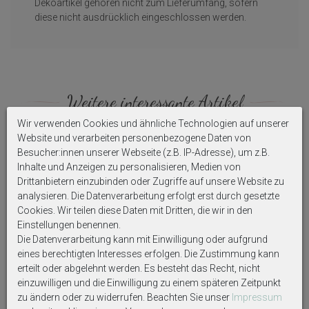
Dekoartikel gehören nicht zum Lieferumfang, sofern
diese nicht ausdrücklich eingeschlossen werden.
Weitere interessante Artikel
Wir verwenden Cookies und ähnliche Technologien auf unserer
Website und verarbeiten personenbezogene Daten von
Besucher:innen unserer Webseite (z.B. IP-Adresse), um z.B.
Inhalte und Anzeigen zu personalisieren, Medien von
Drittanbietern einzubinden oder Zugriffe auf unsere Website zu
analysieren. Die Datenverarbeitung erfolgt erst durch gesetzte
Cookies. Wir teilen diese Daten mit Dritten, die wir in den
Einstellungen benennen.
Die Datenverarbeitung kann mit Einwilligung oder aufgrund
eines berechtigten Interesses erfolgen. Die Zustimmung kann
Tannenbaum auf Sockel
Weihnachtsbaum Tannenbaum
erteilt oder abgelehnt werden. Es besteht das Recht, nicht
Hellbraun Braun Mangoholz
auf Sockel Dunkelgrün
einzuwilligen und die Einwilligung zu einem späteren Zeitpunkt
Holz Weihnachtsbaum
Mangoholz Natur Weihnachten
zu ändern oder zu widerrufen. Beachten Sie unser
Impressum
Dekobaum Weihnachten Deko
Tischdeko Deko 22cm H Groß