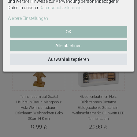
und weitere Hinweise zur Verwendung personenbezogener
40,5cm H Groß
Daten in unserer
Daten­schutz­erklärung
.
14,99 €
11,99 €
Weitere Einstellungen
OK
Alle ablehnen
Auswahl akzeptieren
Tannenbaum auf Sockel
Geschenkrahmen Holz
Hellbraun Braun Mangoholz
Bilderrahmen Diorama
Holz Weihnachtsbaum
Geldgeschenk Gutschein
Dekobaum Weihnachten Deko
Weihnachtsmarkt Glühwein LED
30cm H Klein
Tannenbaum
11,99 €
25,99 €