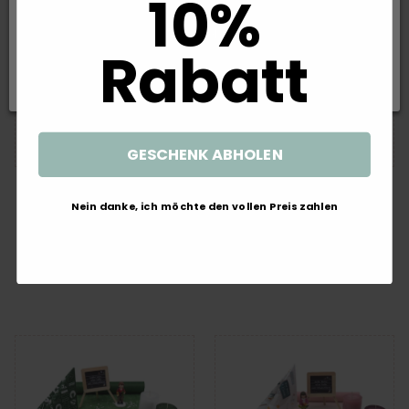
10%
Alle ablehnen
Rabatt
Auswahl akzeptieren
GESCHENK ABHOLEN
Einschulung Tischdeko Junge
Einschulung Tischdeko
Schulanfang Schulbank Tafel
Mädchen Schulanfang
Nein danke, ich möchte den vollen Preis zahlen
Personalisierbar SET
Schulbank Tafel
Personalisierbar SET
48,30 €
48,30 €