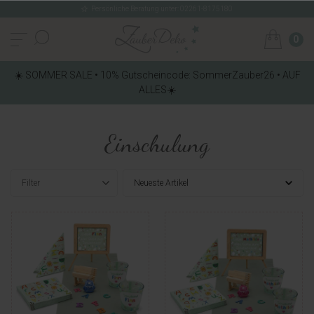
Persönliche Beratung unter: 02261-8175180
0
☀️ SOMMER SALE • 10% Gutscheincode: SommerZauber26 • AUF
ALLES☀️
Einschulung
Filter