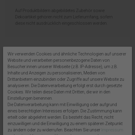
Auf Produktbildern abgebildetes Zubehör sowie
Dekoartikel gehören nicht zum Lieferumfang, sofern
diese nicht ausdrücklich eingeschlossen werden.
Wir verwenden Cookies und ähnliche Technologien auf unserer
Weitere interessante Artikel
Website und verarbeiten personenbezogene Daten von
Besucher:innen unserer Webseite (z.B. IP-Adresse), um z.B.
Inhalte und Anzeigen zu personalisieren, Medien von
Drittanbietern einzubinden oder Zugriffe auf unsere Website zu
analysieren. Die Datenverarbeitung erfolgt erst durch gesetzte
Cookies. Wir teilen diese Daten mit Dritten, die wir in den
Einstellungen benennen.
Die Datenverarbeitung kann mit Einwilligung oder aufgrund
eines berechtigten Interesses erfolgen. Die Zustimmung kann
erteilt oder abgelehnt werden. Es besteht das Recht, nicht
einzuwilligen und die Einwilligung zu einem späteren Zeitpunkt
zu ändern oder zu widerrufen. Beachten Sie unser
Impressum
Serviettenringe Braun Natur
Tischläufer Jute Spitze Creme