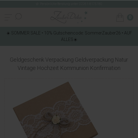
Persönliche Beratung unter: 02261-8175180
0
☀️ SOMMER SALE • 10% Gutscheincode: SommerZauber26 • AUF
ALLES☀️
Geldgeschenk Verpackung Geldverpackung Natur
Vintage Hochzeit Kommunion Konfirmation