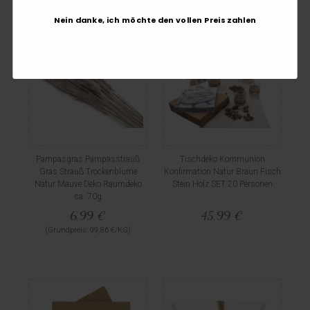
Nein danke, ich möchte den vollen Preis zahlen
Pampasgras Pampasstrauß
Tischdeko Kommunion
Gras Strauß Trockenblume
Konfirmation Natur Braun Fisch
Natur Mauve Deko Raumdeko
Stein Holz SET 20 Personen
ca. 70g
6,99 €
45,99 €
(Grundpreis: 99,86 €/KG)