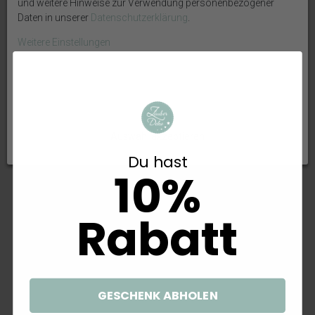
und weitere Hinweise zur Verwendung personenbezogener
Tischdeko Jute 4cm Deko 4
Tischband Deko Natur Basteln
Stück
Tischdeko 2m Vintage Hochzeit
Daten in unserer
Daten­schutz­erklärung
.
11,50 €
8,99 €
Weitere Einstellungen
(Grundpreis: 4,50 €/M)
OK
Alle ablehnen
Auswahl akzeptieren
Du hast
10%
Rabatt
Tischdeko Herz Gold Eukalyptus
Korb Seegras Natur
Holz Creme Natur Braun Spitze
Aufbewahrungskorb Pflanzkorb
Hochzeit 20 Personen
Blumenkorb Flechtkorb 2er Set
69,99 €
18,50 €
GESCHENK ABHOLEN