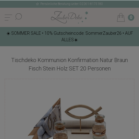
Persönliche Beratung unter: 02261-8175180
0
☀️ SOMMER SALE • 10% Gutscheincode: SommerZauber26 • AUF
ALLES☀️
Tischdeko Kommunion Konfirmation Natur Braun
Fisch Stein Holz SET 20 Personen