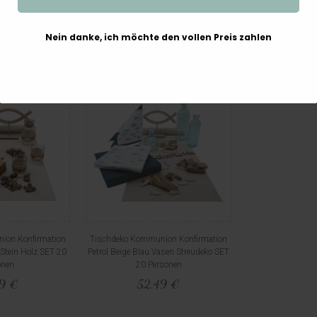
5 €
51,99 €
59,
Nein danke, ich möchte den vollen Preis zahlen
ion Konfirmation
Tischdeko Kommunion Konfirmation
Stein Holz SET 20
Petrol Beige Blau Vasen Streudeko SET
onen
20 Personen
99 €
52,49 €