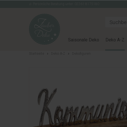
Persönliche Beratung unter: 02261-8175180
Saisonale Deko
Deko A-Z
Startseite
Deko A-Z
Dekofiguren