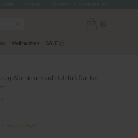
Kontakt
Anmelden
Registrieren
Merkzettel
(0)
0
ko
Weihnachten
SALE
tzug Aluminium auf Holzfuß Dunkel
cm
77
Lieferzeit 5-6 Tage*