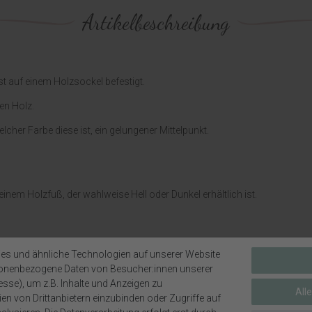
Artikelbeschreibung
 auf einem Holzsockel befestigt.
en Holz.
lcher Farbe diese ist, ein gelungener Mittelpunkt.
em Holzfuß, der wahlweise Hell oder Dunkel erhältlich ist.
es und ähnliche Technologien auf unserer Website
sonenbezogene Daten von Besucher:innen unserer
esse), um z.B. Inhalte und Anzeigen zu
All
en von Drittanbietern einzubinden oder Zugriffe auf