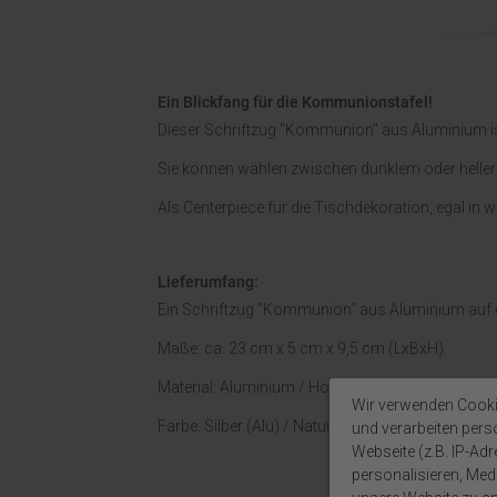
Ein Blickfang für die Kommunionstafel!
Dieser Schriftzug "Kommunion" aus Aluminium ist
Sie können wählen zwischen dunklem oder heller
Als Centerpiece für die Tischdekoration, egal in we
Lieferumfang:
Ein Schriftzug "Kommunion" aus Aluminium auf ein
Maße: ca. 23 cm x 5 cm x 9,5 cm (LxBxH).
Material: Aluminium / Holz.
Wir verwenden Cooki
Farbe: Silber (Alu) / Natur (Holz).
und verarbeiten per
Webseite (z.B. IP-Adr
personalisieren, Medi