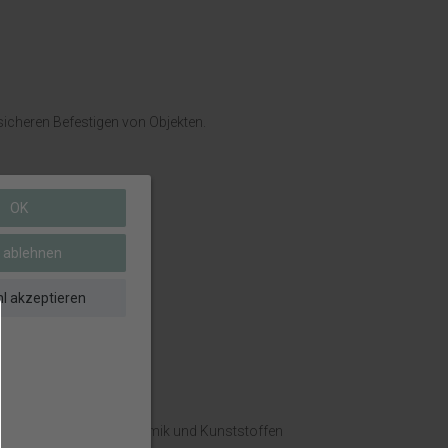
sicheren Befestigen von Objekten.
OK
e ablehnen
l akzeptieren
ppe, Textilien, Glas, Keramik und Kunststoffen