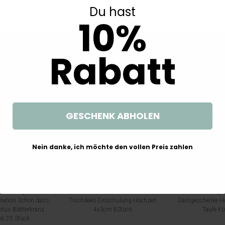
aten in unserer
Daten­schutz­erklärung
.
m.
Du hast
10%
n
Weitere interessante Artikel
Rabatt
GESCHENK ABHOLEN
Nein danke, ich möchte den vollen Preis zahlen
nkanhänger Rund
Mini Kreidetafel Tafel mit Holzklammer
10 Kartonagen
ation Schön dass
Tischdeko Einschulung Hochzeit
Gastgeschenke H
ptus Blätterkranz
4x3cm 8Stück
Taufe Ko
k 25 Stück