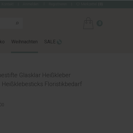
Kontakt
Anmelden
Registrieren
Merkzettel
(0)
0
ko
Weihnachten
SALE
estifte Glasklar Heißkleber
Heißklebesticks Floristikbedarf
00