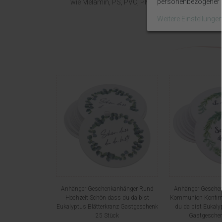
personenbezogener D
wie Melamin, PS, PVC, PMMA, PC und PU-Schau
Weitere Einstellunge
Anhänger Geschenkanhänger Rund
Anhänger Gesche
Hochzeit Schön dass du da bist
Kommunion Konfirm
Eukalyptus Blätterkranz Gastgeschenk
du da bist Eukaly
25 Stück
Gastgeschen