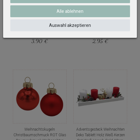
Alle ablehnen
Servietten Weihnachten Backen
Muffinförmchen aus Papier
Auswahl akzeptieren
Kuchen Rot Cocktailservietten
Weihnachten Rot Grün Weiß
25 x 25 cm 20 Stück
Cupcakeform Set mit 100 Stück
3,90 €
2,95 €
Weihnachtskugeln
Adventsgesteck Weihnachten
Christbaumschmuck ROT Glas
Deko Tablett Holz Weiß Kerzen