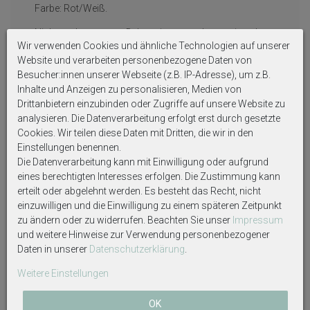
Farbe: Rot/Weiß.
Nicht essbar - nur zu Dekorationszwecken geeignet!
Wir verwenden Cookies und ähnliche Technologien auf unserer
Website und verarbeiten personenbezogene Daten von
Besucher:innen unserer Webseite (z.B. IP-Adresse), um z.B.
Auf Produktbildern abgebildetes Zubehör sowie
Inhalte und Anzeigen zu personalisieren, Medien von
Dekoartikel gehören nicht zum Lieferumfang, sofern
Drittanbietern einzubinden oder Zugriffe auf unsere Website zu
diese nicht ausdrücklich eingeschlossen werden.
analysieren. Die Datenverarbeitung erfolgt erst durch gesetzte
Cookies. Wir teilen diese Daten mit Dritten, die wir in den
Einstellungen benennen.
Die Datenverarbeitung kann mit Einwilligung oder aufgrund
eines berechtigten Interesses erfolgen. Die Zustimmung kann
Weitere interessante Artikel
erteilt oder abgelehnt werden. Es besteht das Recht, nicht
einzuwilligen und die Einwilligung zu einem späteren Zeitpunkt
zu ändern oder zu widerrufen. Beachten Sie unser
Impressum
und weitere Hinweise zur Verwendung personenbezogener
Daten in unserer
Daten­schutz­erklärung
.
Weitere Einstellungen
OK