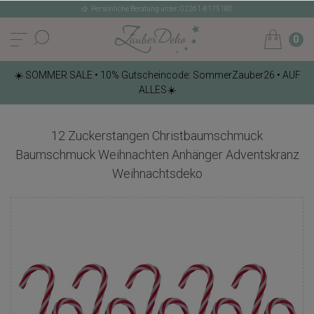
Persönliche Beratung unter: 02261-8175180
0
☀️ SOMMER SALE • 10% Gutscheincode: SommerZauber26 • AUF
ALLES☀️
12 Zuckerstangen Christbaumschmuck
Baumschmuck Weihnachten Anhänger Adventskranz
Weihnachtsdeko