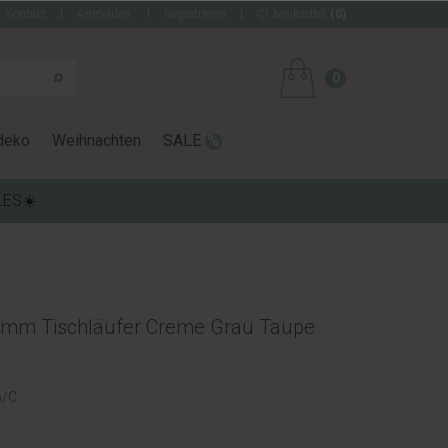
Kontakt
Anmelden
Registrieren
Merkzettel
(0)
0
deko
Weihnachten
SALE
LES☀️
00mm Tischläufer Creme Grau Taupe
6/C