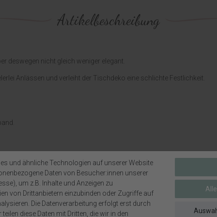
Artikelbeschreibung
er deswegen nicht gleich weniger elegant.
erlei Anlässen und verleiht der Tischdeko eine schlichte Festlichkeit.
band.
u, Creme.
es und ähnliche Technologien auf unserer Website
sonenbezogene Daten von Besucher:innen unserer
htem Glanz.
esse), um z.B. Inhalte und Anzeigen zu
All
t unterschiedlichen Farbtönen.
en von Drittanbietern einzubinden oder Zugriffe auf
lysieren. Die Datenverarbeitung erfolgt erst durch
Auswah
teilen diese Daten mit Dritten, die wir in den