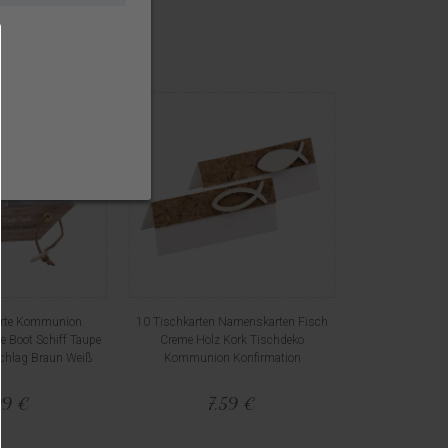
arte Kommunion
10 Tischkarten Namenskarten Fisch
e Boot Schiff Taupe
Creme Holz Kork Tischdeko
chlag Braun Weiß
Kommunion Konfirmation
99 €
7,59 €