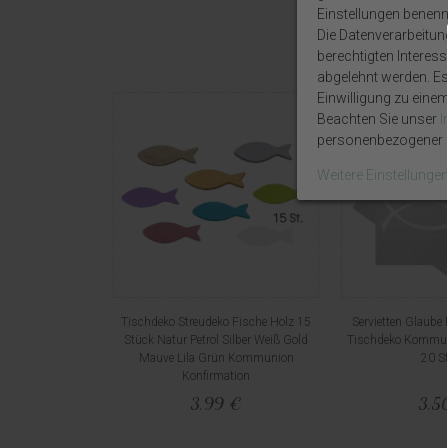
Einstellungen benenn
Die Datenverarbeitun
berechtigten Interes
abgelehnt werden. Es 
Einwilligung zu eine
Beachten Sie unser
personenbezogener D
Weitere Einstellunge
Tischdeko Streudeko Fische Holz 15
Servietten Glaube 
Stück Natur Petrol Silber Weiß Gold
Tischdeko Kommun
Mauve Lila Grün Kommunion
20 S
Konfirmation
3,99 €
3,5