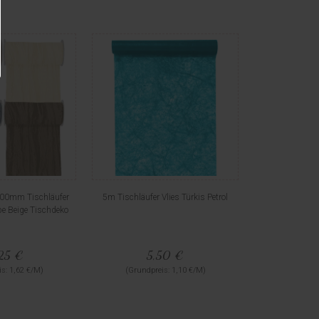
200mm Tischläufer
5m Tischläufer Vlies Türkis Petrol
e Beige Tischdeko
25 €
5,50 €
s: 1,62 €/M)
(Grundpreis: 1,10 €/M)