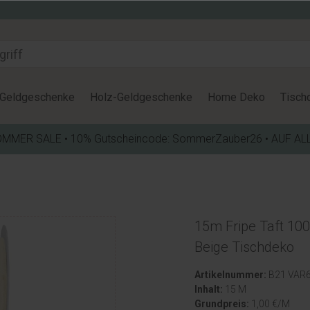
Geldgeschenke
Holz-Geldgeschenke
Home Deko
Tisch
OMMER SALE • 10% Gutscheincode: SommerZauber26 • AUF AL
15m Fripe Taft 1
Beige Tischdeko
Artikelnummer:
B21 VAR
Inhalt:
15 M
Grundpreis:
1,00 €/M