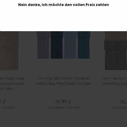
Nein danke, ich möchte den vollen Preis zahlen
ies Taupe Greige
15m Fripe Taft 100mm Tischläufer
10m Fripe Taft 
band Kommunion
Hellblau Blau Petrol Flieder Tischdeko
Creme Grau Taup
ion Deko
0 €
14,99 €
16,
: 1,10 €/M)
(Grundpreis: 1,00 €/M)
(Grundprei