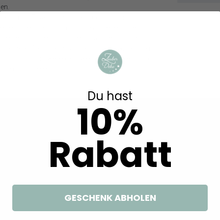
en.
Weitere interessante Artikel
g kann mit Einwilligung oder aufgrund eines
ses erfolgen. Die Zustimmung kann erteilt oder
besteht das Recht, nicht einzuwilligen und die
m späteren Zeitpunkt zu ändern oder zu widerrufen.
Impressum
und weitere Hinweise zur Verwendung
aten in unserer
Daten­schutz­erklärung
.
n
Du hast
10%
Rabatt
Fisch Silber Grau
2 Stumpenkerzen Kerzen Stein Braun
Einladungsk
ion Konfirmation
Taupe Kork Fisch Holz Tischdeko
Konfirmation Tauf
tück
Kerzendeko Kommunion Konfirmation
Einladung Ums
GESCHENK ABHOLEN
0 €
10,59 €
6,