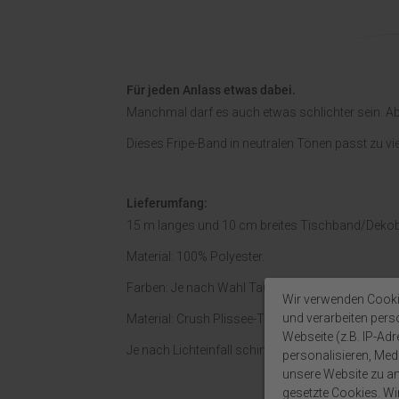
Für jeden Anlass etwas dabei.
Manchmal darf es auch etwas schlichter sein. Ab
Dieses Fripe-Band in neutralen Tönen passt zu viel
Lieferumfang:
15 m langes und 10 cm breites Tischband/Deko
Material: 100% Polyester.
Farben: Je nach Wahl Taupe, Latte Macciato, Gra
Wir verwenden Cooki
und verarbeiten per
Material: Crush Plissee-Taftband mit feinem, leic
Webseite (z.B. IP-Adr
Je nach Lichteinfall schimmert das Band in leich
personalisieren, Medi
unsere Website zu ana
gesetzte Cookies. Wir 