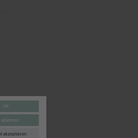
OK
e ablehnen
l akzeptieren