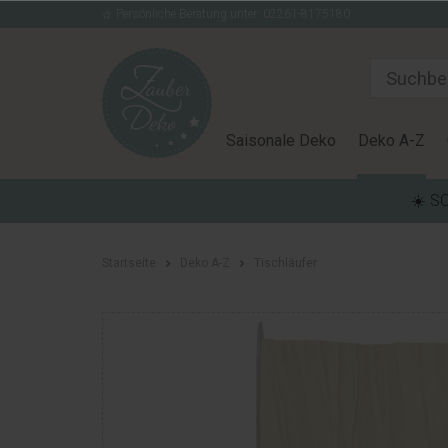
Persönliche Beratung unter: 02261-8175180
Saisonale Deko
Deko A-Z
☀️ S
Startseite
Deko A-Z
Tischläufer