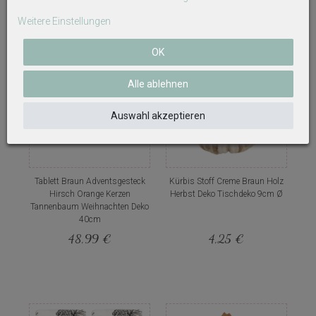
Weitere interessante Artikel
Weitere Einstellungen
OK
Alle ablehnen
Auswahl akzeptieren
Tablett Braun Adventsgesteck
Kürbis Stoff Creme Braun Holz
Hirsch Orange Kerzen
Herbst Deko Tischdeko 9cm Ø
Tannenbaum Weihnachten Deko
40cm
48,99 €
4,25 €