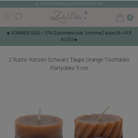
Persönliche Beratung unter: 02261-8175180
0
☀️ SOMMER SALE • 10% Gutscheincode: SommerZauber26 • AUF
ALLES☀️
2 Rustic Kerzen Schwarz Taupe Orange Tischdeko
Partydeko 5 cm