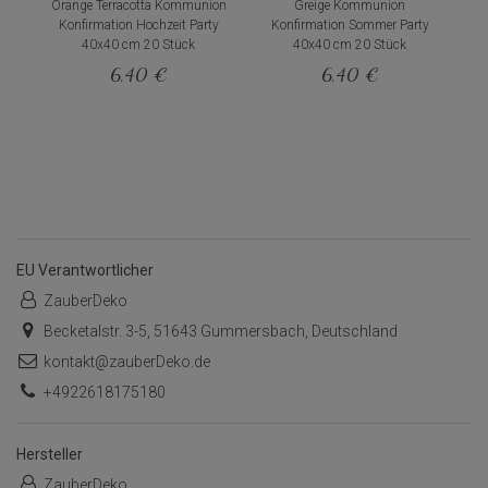
Orange Terracotta Kommunion
Greige Kommunion
Konfirmation Hochzeit Party
Konfirmation Sommer Party
40x40 cm 20 Stück
40x40 cm 20 Stück
6,40 €
6,40 €
EU Verantwortlicher
ZauberDeko
Becketalstr. 3-5, 51643 Gummersbach, Deutschland
kontakt@zauberDeko.de
+4922618175180
Hersteller
ZauberDeko