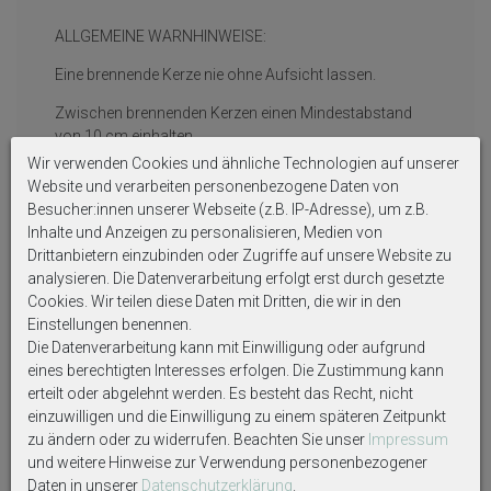
ALLGEMEINE WARNHINWEISE:
Eine brennende Kerze nie ohne Aufsicht lassen.
Zwischen brennenden Kerzen einen Mindestabstand
von 10 cm einhalten.
Wir verwenden Cookies und ähnliche Technologien auf unserer
Kerzen nicht in Reichweite von Kindern und Tieren
Website und verarbeiten personenbezogene Daten von
brennen lassen.
Besucher:innen unserer Webseite (z.B. IP-Adresse), um z.B.
Inhalte und Anzeigen zu personalisieren, Medien von
Die Kerzen nicht auf Gegenstände oder in der Nähe von
Drittanbietern einzubinden oder Zugriffe auf unsere Website zu
leicht entflammbaren brennen lassen.
analysieren. Die Datenverarbeitung erfolgt erst durch gesetzte
Cookies. Wir teilen diese Daten mit Dritten, die wir in den
Einstellungen benennen.
Auf Produktbildern abgebildetes Zubehör sowie
Die Datenverarbeitung kann mit Einwilligung oder aufgrund
Dekoartikel gehören nicht zum Lieferumfang, sofern
eines berechtigten Interesses erfolgen. Die Zustimmung kann
diese nicht ausdrücklich eingeschlossen werden.
erteilt oder abgelehnt werden. Es besteht das Recht, nicht
einzuwilligen und die Einwilligung zu einem späteren Zeitpunkt
zu ändern oder zu widerrufen. Beachten Sie unser
Impressum
und weitere Hinweise zur Verwendung personenbezogener
Daten in unserer
Daten­schutz­erklärung
.