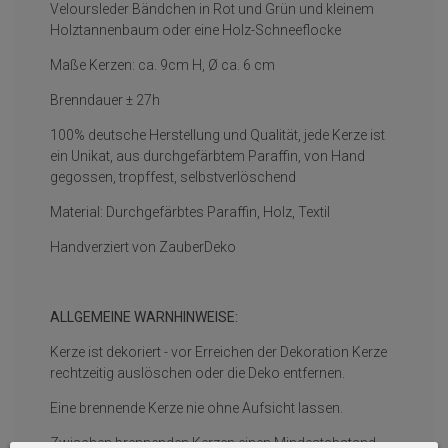
Veloursleder Bändchen in Rot und Grün und kleinem
Holztannenbaum oder eine Holz-Schneeflocke
Maße Kerzen: ca. 9cm H, Ø ca. 6 cm
Brenndauer ± 27h
100% deutsche Herstellung und Qualität, jede Kerze ist
ein Unikat, aus durchgefärbtem Paraffin, von Hand
gegossen, tropffest, selbstverlöschend
Material: Durchgefärbtes Paraffin, Holz, Textil
Handverziert von ZauberDeko
ALLGEMEINE WARNHINWEISE:
Kerze ist dekoriert - vor Erreichen der Dekoration Kerze
rechtzeitig auslöschen oder die Deko entfernen.
Eine brennende Kerze nie ohne Aufsicht lassen.
Zwischen brennenden Kerzen einen Mindestabstand