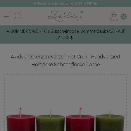
Persönliche Beratung unter: 02261-8175180
0
☀️ SOMMER SALE • 10% Gutscheincode: SommerZauber26 • AUF
ALLES☀️
4 Adventskerzen Kerzen Rot Grün - Handverziert
Holzdeko Schneeflocke Tanne