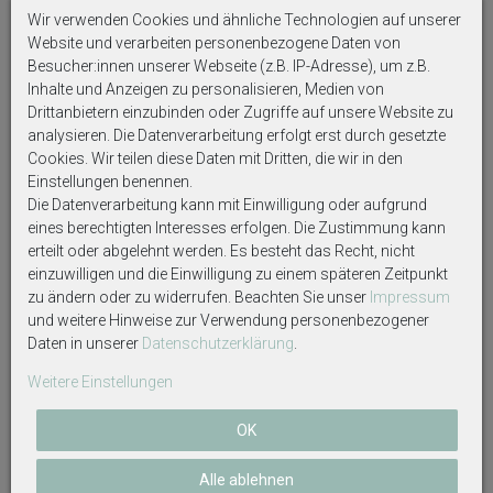
von 10 cm einhalten.
Wir verwenden Cookies und ähnliche Technologien auf unserer
Website und verarbeiten personenbezogene Daten von
Kerzen nicht in Reichweite von Kindern und Tieren
Besucher:innen unserer Webseite (z.B. IP-Adresse), um z.B.
brennen lassen.
Inhalte und Anzeigen zu personalisieren, Medien von
Drittanbietern einzubinden oder Zugriffe auf unsere Website zu
Die Kerzen nicht auf oder in der Nähe von leicht
analysieren. Die Datenverarbeitung erfolgt erst durch gesetzte
entflammbaren Gegenständen brennen lassen.
Cookies. Wir teilen diese Daten mit Dritten, die wir in den
Einstellungen benennen.
Die Datenverarbeitung kann mit Einwilligung oder aufgrund
Auf Produktbildern abgebildetes Zubehör sowie
eines berechtigten Interesses erfolgen. Die Zustimmung kann
Dekoartikel gehören nicht zum Lieferumfang, sofern
erteilt oder abgelehnt werden. Es besteht das Recht, nicht
diese nicht ausdrücklich eingeschlossen werden.
einzuwilligen und die Einwilligung zu einem späteren Zeitpunkt
zu ändern oder zu widerrufen. Beachten Sie unser
Impressum
und weitere Hinweise zur Verwendung personenbezogener
Daten in unserer
Daten­schutz­erklärung
.
Weitere Einstellungen
Weitere interessante Artikel
OK
Alle ablehnen