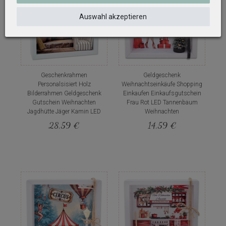
Auswahl akzeptieren
Geschenkrahmen
Geldgeschenk
Personalsisiert Holz
Weihnachtseinkäufe Shopping
Bilderrahmen Geldgeschenk
Einkaufen Einkaufsgutschein
Gutschein Weihnachten
Frau Rot LED Tannenbaum
Jagdhütte Jäger Kamin LED
Weihnachten
28,59 €
14,59 €