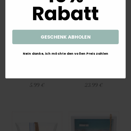
Rabatt
GESCHENK ABHOLEN
Nein danke, ich möchte den vollen Preis zahlen
Deko Figur Fisch Holz
4 Adventskerzen Kerzen
Tischaufsteller Blau Beach
Stumpenkerzen Blau Dunkelblau
Tischdeko Maritime Deko
Schneeflocke Holz Advent
Aufsteller
Weihnachten
5,99 €
23,99 €