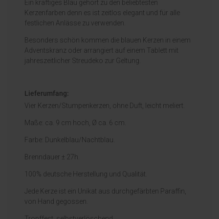
Ein kräftiges Blau gehört zu den beliebtesten
Kerzenfarben denn es ist zeitlos elegant und für alle
festlichen Anlässe zu verwenden.
Besonders schön kommen die blauen Kerzen in einem
Adventskranz oder arrangiert auf einem Tablett mit
jahreszeitlicher Streudeko zur Geltung.
Lieferumfang:
Vier Kerzen/Stumpenkerzen, ohne Duft, leicht meliert.
Maße: ca. 9 cm hoch, Ø ca. 6 cm.
Farbe: Dunkelblau/Nachtblau.
Brenndauer ± 27h.
100% deutsche Herstellung und Qualität.
Jede Kerze ist ein Unikat aus durchgefärbten Paraffin,
von Hand gegossen.
Tropffest, selbstverlöschend.