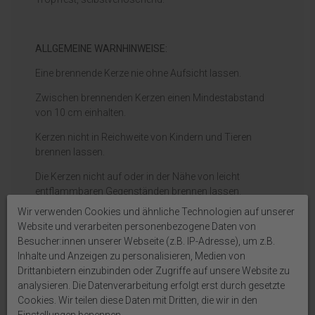
ALLGEMEINE WARNHINWEISE:
Eine brennende Kerze nie ohne Aufsicht lassen.
Zwischen brennenden Kerzen einen Mindestabstand
von 10 cm einhalten.
Kerzen nicht in Reichweite von Kindern und Tieren
brennen lassen.
Die Kerzen nicht auf oder in der Nähe von leicht
entflammbaren Gegenständen brennen lassen.
Wir verwenden Cookies und ähnliche Technologien auf unserer
Website und verarbeiten personenbezogene Daten von
Auf Produktbildern abgebildetes Zubehör sowie
Besucher:innen unserer Webseite (z.B. IP-Adresse), um z.B.
Dekoartikel gehören nicht zum Lieferumfang, sofern
Inhalte und Anzeigen zu personalisieren, Medien von
diese nicht ausdrücklich eingeschlossen werden.
Drittanbietern einzubinden oder Zugriffe auf unsere Website zu
analysieren. Die Datenverarbeitung erfolgt erst durch gesetzte
Cookies. Wir teilen diese Daten mit Dritten, die wir in den