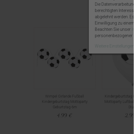
Die Datenverarbeitun
berechtigten Interes
abgelehnt werden. Es 
Einwilligung zu eine
Beachten Sie unser
personenbezogener D
Weitere Einstellunge
Wimpel Girlande Fußball
Kindergeburtstag 
Kindergeburtstag Mottoparty
Mottoparty Luftbal
Geburtstag 6m
Stü
4,99 €
2,9