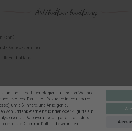
Artikelbeschreibung
en kann?
e rote Karte bekommen.
r alle Fußballfans!
es und ähnliche Technologien auf unserer Website
sonenbezogene Daten von Besucher:innen unserer
esse), um z.B. Inhalte und Anzeigen zu
All
en von Drittanbietern einzubinden oder Zugriffe auf
lysieren. Die Datenverarbeitung erfolgt erst durch
Auswah
teilen diese Daten mit Dritten, die wir in den
en.