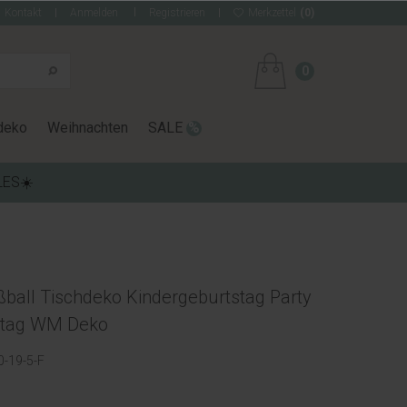
Kontakt
Anmelden
Registrieren
Merkzettel
(0)
0
deko
Weihnachten
SALE
LES☀️
ball Tischdeko Kindergeburtstag Party
stag WM Deko
-19-5-F