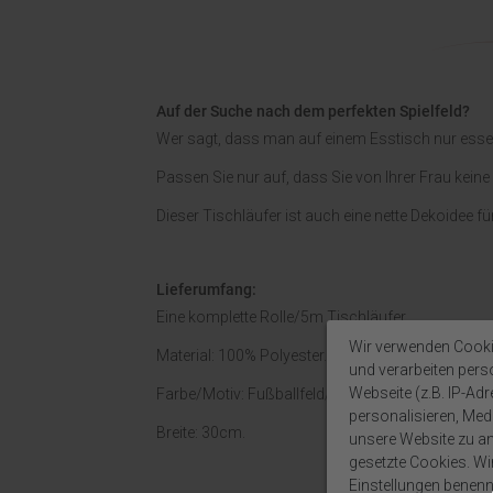
Auf der Suche nach dem perfekten Spielfeld?
Wer sagt, dass man auf einem Esstisch nur ess
Passen Sie nur auf, dass Sie von Ihrer Frau kein
Dieser Tischläufer ist auch eine nette Dekoidee fü
Lieferumfang:
Eine komplette Rolle/5m Tischläufer.
Wir verwenden Cooki
Material: 100% Polyester.
und verarbeiten per
Webseite (z.B. IP-Adr
Farbe/Motiv: Fußballfeld/grün-weiß.
personalisieren, Medi
Breite: 30cm.
unsere Website zu ana
gesetzte Cookies. Wir 
Einstellungen benenn