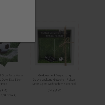
ll Grün Party Mann
Geldgeschenk Verpackung
g Deko 33 x 33 cm
Geldverpackung Gutschein Fußball
r Pack
Mann Sport Weihnachten Geschenk
50 €
14,79 €
 0,18 €/Stück)