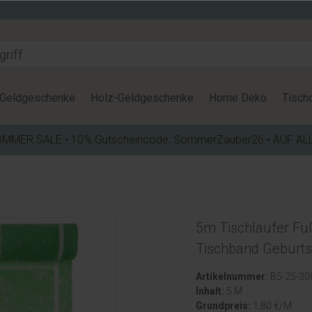
Geldgeschenke
Holz-Geldgeschenke
Home Deko
Tisch
OMMER SALE • 10% Gutscheincode: SommerZauber26 • AUF AL
5m Tischläufer Fuß
Tischband Geburt
Artikelnummer:
B5-25-300
Inhalt:
5 M
Grundpreis:
1,80 €/M