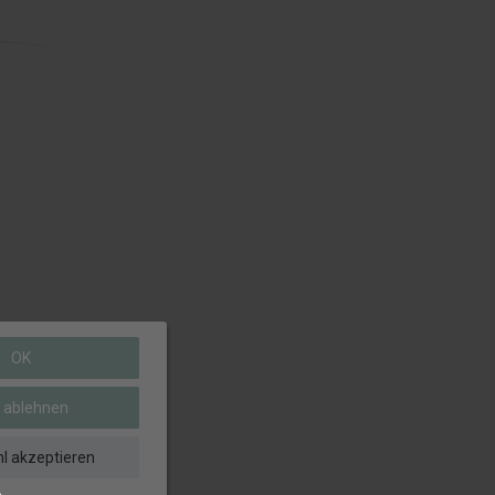
OK
e ablehnen
l akzeptieren