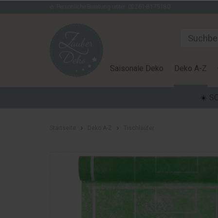
Persönliche Beratung unter: 02261-8175180
Saisonale Deko
Deko A-Z
☀️ S
Startseite
Deko A-Z
Tischläufer