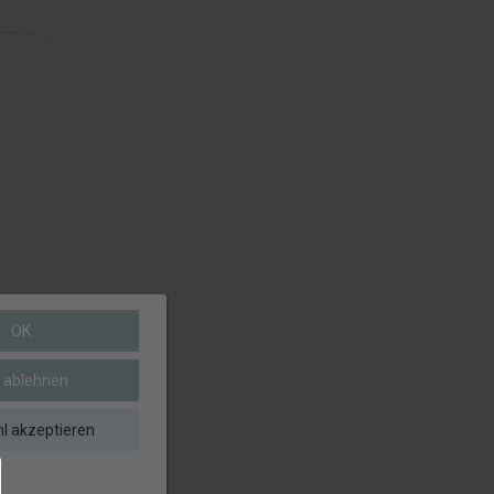
OK
e ablehnen
l akzeptieren