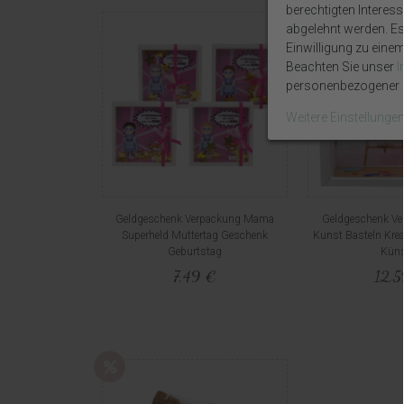
berechtigten Interes
abgelehnt werden. Es 
Einwilligung zu eine
Beachten Sie unser
personenbezogener D
Weitere Einstellunge
Geldgeschenk Verpackung Mama
Geldgeschenk Ve
Superheld Muttertag Geschenk
Kunst Basteln Krea
Geburtstag
Küns
7,49 €
12,