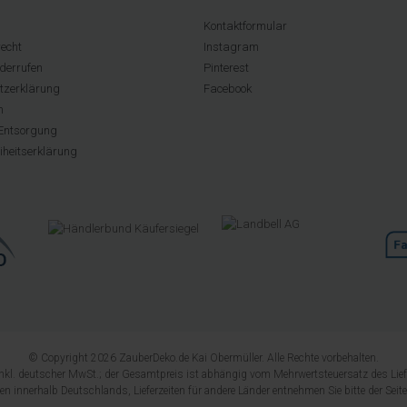
Kontaktformular
echt
Instagram
derrufen
Pinterest
tzerklärung
Facebook
m
Entsorgung
eiheitserklärung
© Copyright 2026 ZauberDeko.de Kai Obermüller. Alle Rechte vorbehalten.
 inkl. deutscher MwSt.; der Gesamtpreis ist abhängig vom Mehrwertsteuersatz des Lief
ngen innerhalb Deutschlands, Lieferzeiten für andere Länder entnehmen Sie bitte der Seit