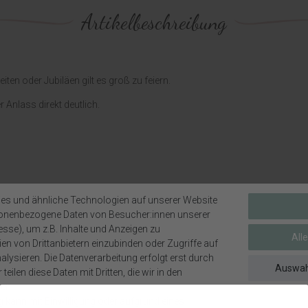
Artikelbeschreibung
en oder Jubiläen gilt es groß zu feiern.
r Anlass direkt deutlich.
es und ähnliche Technologien auf unserer Website
sonenbezogene Daten von Besucher:innen unserer
esse), um z.B. Inhalte und Anzeigen zu
All
en von Drittanbietern einzubinden oder Zugriffe auf
lysieren. Die Datenverarbeitung erfolgt erst durch
Auswah
teilen diese Daten mit Dritten, die wir in den
Weitere interessante Artikel
en.
g kann mit Einwilligung oder aufgrund eines