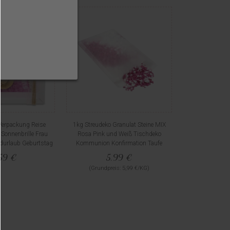
Verpackung Reise
1kg Streudeko Granulat Steine MIX
 Sonnenbrille Frau
Rosa Pink und Weiß Tischdeko
ndurlaub Geburtstag
Kommunion Konfirmation Taufe
59 €
5,99 €
(Grundpreis: 5,99 €/KG)