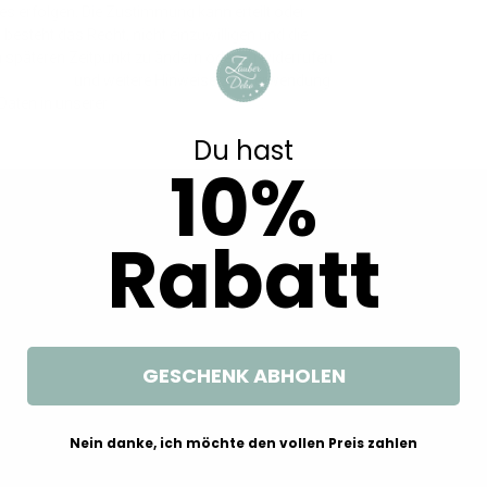
ses erfolgen. Die Zustimmung kann erteilt oder
besteht das Recht, nicht einzuwilligen und die
m späteren Zeitpunkt zu ändern oder zu widerrufen.
Impressum
und weitere Hinweise zur Verwendung
aten in unserer
Daten­schutz­erklärung
.
n
Du hast
10%
Rabatt
rpackung Malen
10m Tischläufer Tischband Leinen
Geldgeschenk 
tivität Geburtstag
Optik 20cm Pink Beere Tischdeko
Urlaub Strohhut
tler
Partydeko Hochzeit Geburtstag
Strand Meer Stra
59 €
27,99 €
14,
(Grundpreis: 2,80 €/M)
GESCHENK ABHOLEN
Nein danke, ich möchte den vollen Preis zahlen