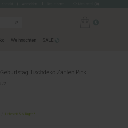
Kontakt
Anmelden
Registrieren
Merkzettel
(0)
0
ko
Weihnachten
SALE
 Geburtstag Tischdeko Zahlen Pink
R22
Lieferzeit 5-6 Tage*