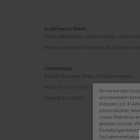
Es gibt was zu feiern!
Runde Geburtstage, Silberhochzeiten, Goldhochzeit
Mit dieser festlichen Streudeko als Zahlen wird de
Lieferumfang:
6 Stück Streudeko Zahlen, mit Glitzer bestreut.
Maße: ca. 5 cm x 6 cm x 0,1 cm (HxBxT).
Wir verwenden Cooki
und verarbeiten per
Material: Kunststoff.
Webseite (z.B. IP-Adr
personalisieren, Medi
unsere Website zu ana
gesetzte Cookies. Wir 
Einstellungen benenn
Die Datenverarbeitun