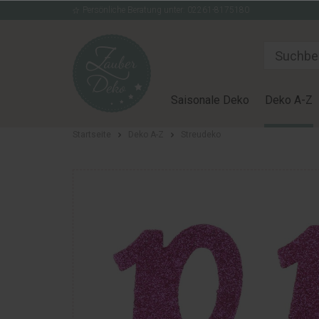
Persönliche Beratung unter: 02261-8175180
Saisonale Deko
Deko A-Z
Startseite
Deko A-Z
Streudeko