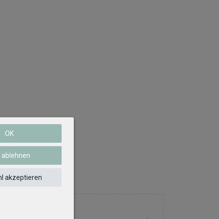
OK
e ablehnen
l akzeptieren