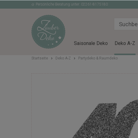
Persönliche Beratung unter: 02261-8175180
Saisonale Deko
Deko A-Z
Startseite
Deko A-Z
Partydeko & Raumdeko