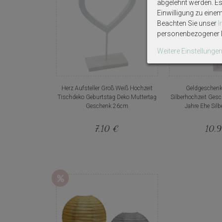
abgelehnt werden. Es 
Einwilligung zu eine
Beachten Sie unser
personenbezogener D
Weitere Einstellunge
Herz Aufsteller Groß Weiß Hochzeit
Geldgeschenk
Tischdeko Geburtstag Deko Muttertag
Silberhochzeit Gesc
Geschenk 26cm
Jahre Ehe Silb
7,10 €
10,