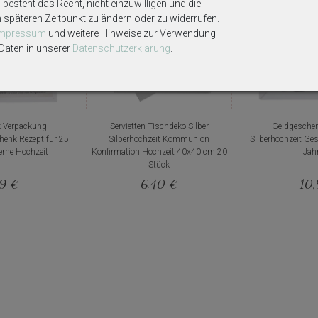
besteht das Recht, nicht einzuwilligen und die
m späteren Zeitpunkt zu ändern oder zu widerrufen.
Impressum
und weitere Hinweise zur Verwendung
aten in unserer
Daten­schutz­erklärung
.
n
 Verpackung
Servietten Tischdeko Silber
Geldgesche
henk Rezept für 25
Silberhochzeit Kommunion
Silberhochzeit Ge
erne Hochzeit
Konfirmation Hochzeit 40x40 cm 20
Jah
Stück
99 €
6,40 €
10,