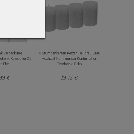
nk Verpackung
4 Stumpenkerzen Kerzen Hellgrau Grau
schenk Rezept für 25
Hochzeit Kommunion Konfirmation
re Ehe
Tischdeko Deko
99 €
19,45 €