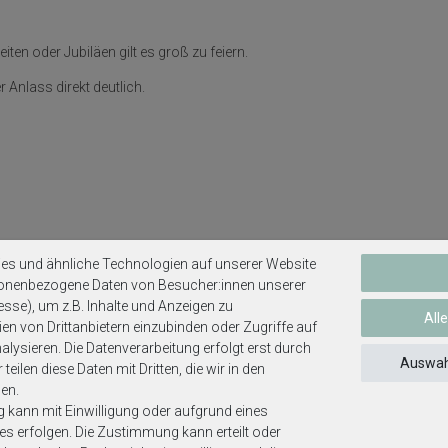
en oder Jubiläen gilt es groß zu feiern.
r Anlass direkt deutlich.
es und ähnliche Technologien auf unserer Website
sonenbezogene Daten von Besucher:innen unserer
esse), um z.B. Inhalte und Anzeigen zu
All
en von Drittanbietern einzubinden oder Zugriffe auf
Weitere interessante Artikel
lysieren. Die Datenverarbeitung erfolgt erst durch
Auswah
teilen diese Daten mit Dritten, die wir in den
en.
g kann mit Einwilligung oder aufgrund eines
ses erfolgen. Die Zustimmung kann erteilt oder