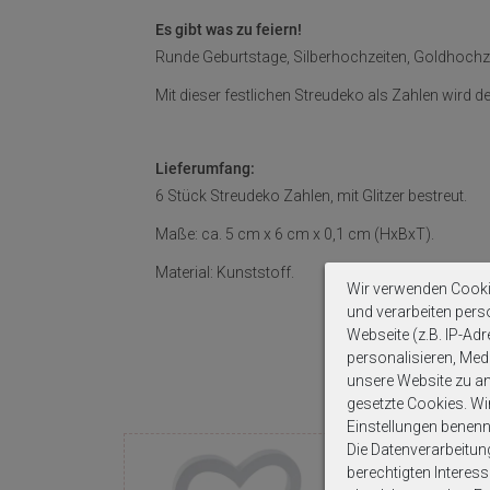
Es gibt was zu feiern!
Runde Geburtstage, Silberhochzeiten, Goldhochzeit
Mit dieser festlichen Streudeko als Zahlen wird de
Lieferumfang:
6 Stück Streudeko Zahlen, mit Glitzer bestreut.
Maße: ca. 5 cm x 6 cm x 0,1 cm (HxBxT).
Material: Kunststoff.
Wir verwenden Cooki
und verarbeiten per
Webseite (z.B. IP-Adr
personalisieren, Medi
unsere Website zu ana
gesetzte Cookies. Wir 
Einstellungen benenn
Die Datenverarbeitun
berechtigten Interes