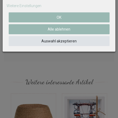
Quecksilber.
Weitere Einstellungen
Batterien von Kindern fernhalten.
OK
Bitte beachten Sie die vorstehenden Hinweise!
Alle ablehnen
Auf Produktbildern abgebildetes Zubehör sowie
Auswahl akzeptieren
Dekoartikel gehören nicht zum Lieferumfang, sofern
diese nicht ausdrücklich eingeschlossen werden.
Weitere interessante Artikel