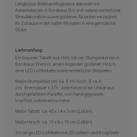
Längliches Weihnachtsgesteck dekoriert mit
Adventskerzen in Bordeaux Rot und vielerlei winterlicher
Streudekoration sowie goldenen Akzenten verzaubert
Ihr Zuhause in den kalten Monaten in eine gemütliche
Stube.
Lieferumfang:
Ein braunes Tablett aus Holz mit vier Stumpenkerzen in
Bordeaux/Weinrot, einem liegenden goldenen Hirsch,
einer LED-Lichterkette sowie winterlicher Streudeko.
Maße Stumpenkerzen: ca. 9 cm hoch, Ø ca. 6
cm. Brenndauer ± 27h. Jede Kerze ist ein Unikat aus
durchgefärbtem Paraffin, von Hand gegossen,
tropffest, selbstverlöschend.
Maße Tablett: ca. 40 x 14 x 3 cm (LxBxH).
Maße Hirsch: ca. 10 x 6 x 10 cm (LxBxH).
2m lange LED-Lichtkette mit 20 Lichtern und Knopfzelle