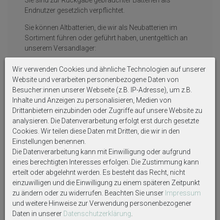
Endnutzer gesetzlich verpflichtet.
Sie können Altbatterien, die wir als Neubatterien im
Sortiment führen oder geführt haben, unentgeltlich an
unserem Versandlager:
ZauberDeko
Wir verwenden Cookies und ähnliche Technologien auf unserer
Kai Obermüller
Website und verarbeiten personenbezogene Daten von
Becketalstr. 3-5
Besucher:innen unserer Webseite (z.B. IP-Adresse), um z.B.
DE-51643 Gummersbach
Inhalte und Anzeigen zu personalisieren, Medien von
Drittanbietern einzubinden oder Zugriffe auf unsere Website zu
zurückgeben oder in Sammelboxen im Handel und bei
analysieren. Die Datenverarbeitung erfolgt erst durch gesetzte
kommunalen Sammelstellen.
Cookies. Wir teilen diese Daten mit Dritten, die wir in den
Nachfolgend sind Symbole und Abkürzungen erläutert:
Einstellungen benennen.
Die Datenverarbeitung kann mit Einwilligung oder aufgrund
Das Symbol der durchgekreuzten Mülltonne bedeutet,
eines berechtigten Interesses erfolgen. Die Zustimmung kann
dass die Batterie nicht in den Hausmüll gegeben werden
erteilt oder abgelehnt werden. Es besteht das Recht, nicht
darf.
einzuwilligen und die Einwilligung zu einem späteren Zeitpunkt
Pb = Batterie enthält mehr als 0,004 Masseprozent Blei
zu ändern oder zu widerrufen. Beachten Sie unser
Impressum
Cd = Batterie enthält mehr als 0,002 Masseprozent
und weitere Hinweise zur Verwendung personenbezogener
Cadmium
Daten in unserer
Daten­schutz­erklärung
.
Hg = Batterie enthält mehr als 0,0005 Masseprozent