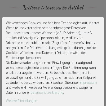
Weitere interessante Artikel
Wir verwenden Cookies und ähnliche Technologien auf unserer
Website und verarbeiten personenbezogene Daten von
Besucher:innen unserer Webseite (z.B. IP-Adresse), um z.B.
Inhalte und Anzeigen zu personalisieren, Medien von
Drittanbietern einzubinden oder Zugriffe auf unsere Website zu
analysieren. Die Datenverarbeitung erfolgt erst durch gesetzte
Cookies. Wir teilen diese Daten mit Dritten, die wir in den
Einstellungen benennen.
Die Datenverarbeitung kann mit Einwilligung oder aufgrund
Vase Grau Metall mit Henkel
Tischdeko Herz Gold Eukalyptus
18cm Hoch Tischdeko 3 Formen
Holz Creme Natur Braun Spitze
eines berechtigten Interesses erfolgen. Die Zustimmung kann
Hochzeit 20 Personen
erteilt oder abgelehnt werden. Es besteht das Recht, nicht
11,99 €
69,99 €
einzuwilligen und die Einwilligung zu einem späteren Zeitpunkt
zu ändern oder zu widerrufen. Beachten Sie unser
Impressum
und weitere Hinweise zur Verwendung personenbezogener
Daten in unserer
Daten­schutz­erklärung
.
Weitere Einstellungen