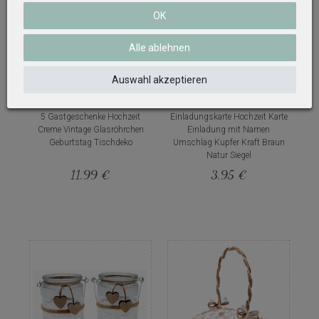
OK
Alle ablehnen
Auswahl akzeptieren
5 Gastgeschenke Hochzeit
Einladungskarte Hochzeit Karte
Creme Vintage Glasröhrchen
Einladung mit Namen
Geburtstag Tischdeko
Umschlag Kupfer Kraft Braun
Natur Siegel
11,99 €
3,95 €