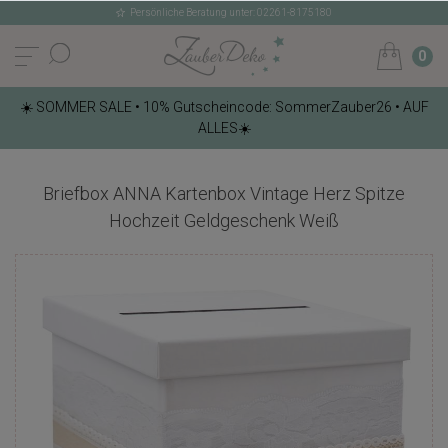
Persönliche Beratung unter: 02261-8175180
0
☀️ SOMMER SALE • 10% Gutscheincode: SommerZauber26 • AUF
ALLES☀️
Briefbox ANNA Kartenbox Vintage Herz Spitze
Hochzeit Geldgeschenk Weiß