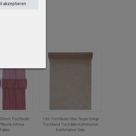
l akzeptieren
200mm Tischläufer
10m Tischläufer Vlies Taupe Greige
flaume Altrosa
Tischband Tischdeko Kommunion
chdeko
Konfirmation Deko