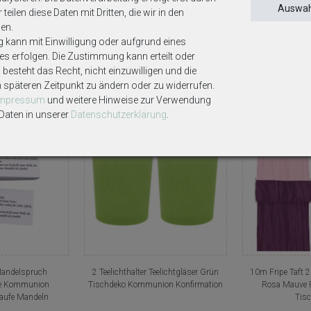
Auswah
teilen diese Daten mit Dritten, die wir in den
en.
g kann mit Einwilligung oder aufgrund eines
ses erfolgen. Die Zustimmung kann erteilt oder
Weitere interessante Artikel
besteht das Recht, nicht einzuwilligen und die
m späteren Zeitpunkt zu ändern oder zu widerrufen.
Impressum
und weitere Hinweise zur Verwendung
aten in unserer
Daten­schutz­erklärung
.
n
Mandelspruch
2 Teelichthalter Teelichtgläser Grün
10m Fripe Taft 
e Kommunion
Tischdeko Kommunion Konfirmation
Rosa Mauve P
Taufe Mandeln
Tis