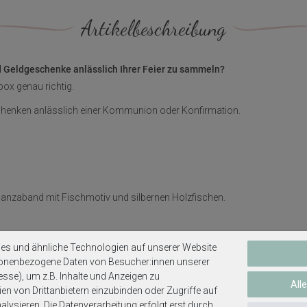
Artikelbeschreibung
nd Geldgeschenke anlässlich Ihrer Feier zu sammeln?
fbox genau richtig.
chenken anlässlich einer Kommunion oder Konfirmation.
ganzaband mit Fischmotiv und silbernen Holzfischen.
hlitz ca. 16 cm x 1 cm (LxB).
es und ähnliche Technologien auf unserer Website
sonenbezogene Daten von Besucher:innen unserer
tz im Deckel.
esse), um z.B. Inhalte und Anzeigen zu
All
en von Drittanbietern einzubinden oder Zugriffe auf
lysieren. Die Datenverarbeitung erfolgt erst durch