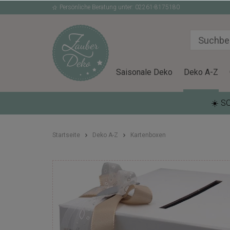
Persönliche Beratung unter: 02261-8175180
Saisonale Deko
Deko A-Z
☀️ S
Startseite
Deko A-Z
Kartenboxen