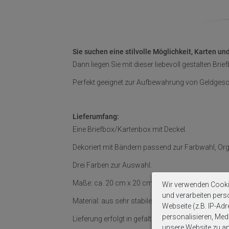
Sie suchen eine stilvolle Möglichkeit, Karten u
Dann liegen Sie mit dieser liebevoll gestalten Brie
Perfekt geeignet zur Aufbewahrung von Geldges
Lieferumfang:
Eine Briefbox/Kartenbox mit Deckel.
Dekoriert mit Bändern passend zur Farbwahl, Or
Drei Farben zur Auswahl.
Maße: ca. 20 cm x 20 cm x 20 cm (LxBxH), Briefsc
Wir verwenden Cooki
und verarbeiten per
Material: aus sehr stabilem Karton, mit Briefschli
Webseite (z.B. IP-Adr
personalisieren, Medi
Lieferung erfolgt in gefaltetem Zustand.
unsere Website zu ana