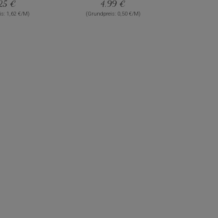
25 €
4,99 €
s: 1,62 €/M)
(Grundpreis: 0,50 €/M)