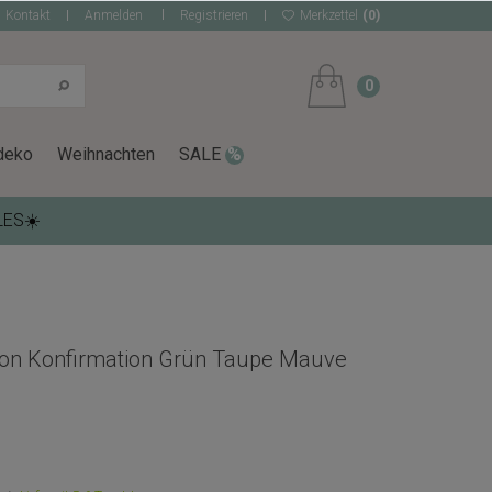
Kontakt
Anmelden
Registrieren
Merkzettel
(0)
0
deko
Weihnachten
SALE
LES☀️
on Konfirmation Grün Taupe Mauve