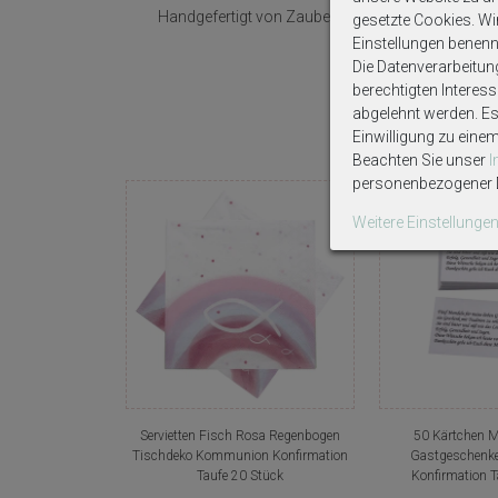
Handgefertigt von ZauberDeko.
gesetzte Cookies. Wir 
Einstellungen benenn
Die Datenverarbeitun
berechtigten Interes
abgelehnt werden. Es 
Einwilligung zu eine
Beachten Sie unser
personenbezogener D
Weitere Einstellunge
Servietten Fisch Rosa Regenbogen
50 Kärtchen 
Tischdeko Kommunion Konfirmation
Gastgeschenk
Taufe 20 Stück
Konfirmation 