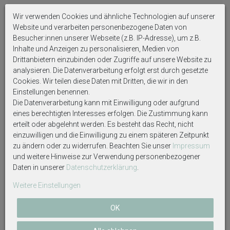
Auf Produktbildern abgebildetes Zubehör sowie
Wir verwenden Cookies und ähnliche Technologien auf unserer
Dekoartikel gehören nicht zum Lieferumfang, sofern
Website und verarbeiten personenbezogene Daten von
diese nicht ausdrücklich eingeschlossen werden.
Besucher:innen unserer Webseite (z.B. IP-Adresse), um z.B.
Inhalte und Anzeigen zu personalisieren, Medien von
Drittanbietern einzubinden oder Zugriffe auf unsere Website zu
analysieren. Die Datenverarbeitung erfolgt erst durch gesetzte
Cookies. Wir teilen diese Daten mit Dritten, die wir in den
Weitere interessante Artikel
Einstellungen benennen.
Die Datenverarbeitung kann mit Einwilligung oder aufgrund
eines berechtigten Interesses erfolgen. Die Zustimmung kann
erteilt oder abgelehnt werden. Es besteht das Recht, nicht
einzuwilligen und die Einwilligung zu einem späteren Zeitpunkt
zu ändern oder zu widerrufen. Beachten Sie unser
Impressum
und weitere Hinweise zur Verwendung personenbezogener
Daten in unserer
Daten­schutz­erklärung
.
Weitere Einstellungen
OK
Christbaumschmuck High-Heel
Christbaumschmuck High-Heel
Gold Glitzer Elegant
Schwarz Pailletten Gold Elegant