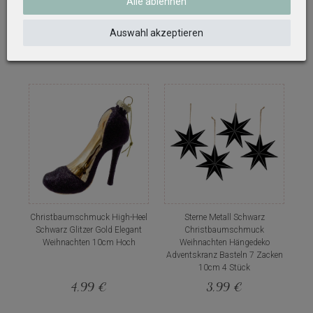
Weihnachten 10cm Hoch
Weihnachten 10cm Hoch
Alle ablehnen
4,99 €
4,99 €
Auswahl akzeptieren
Christbaumschmuck High-Heel
Sterne Metall Schwarz
Schwarz Glitzer Gold Elegant
Christbaumschmuck
Weihnachten 10cm Hoch
Weihnachten Hängedeko
Adventskranz Basteln 7 Zacken
10cm 4 Stück
4,99 €
3,99 €