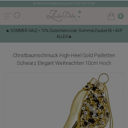
Persönliche Beratung unter: 02261-8175180
0
☀️ SOMMER SALE • 10% Gutscheincode: SommerZauber26 • AUF
ALLES☀️
Christbaumschmuck High-Heel Gold Pailletten
Schwarz Elegant Weihnachten 10cm Hoch