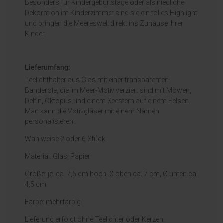
Besonders für Kindergeburtstage oder als niedliche
Dekoration im Kinderzimmer sind sie ein tolles Highlight
und bringen die Meereswelt direkt ins Zuhause Ihrer
Kinder.
Lieferumfang:
Teelichthalter aus Glas mit einer transparenten
Banderole, die im Meer-Motiv verziert sind mit Möwen,
Delfin, Oktopus und einem Seestern auf einem Felsen.
Man kann die Votivgläser mit einem Namen
personalisieren.
Wahlweise 2 oder 6 Stück
Material: Glas, Papier
Größe: je. ca. 7,5 cm hoch, Ø oben ca. 7 cm, Ø unten ca.
4,5 cm.
Farbe: mehrfarbig
Lieferung erfolgt ohne Teelichter oder Kerzen.