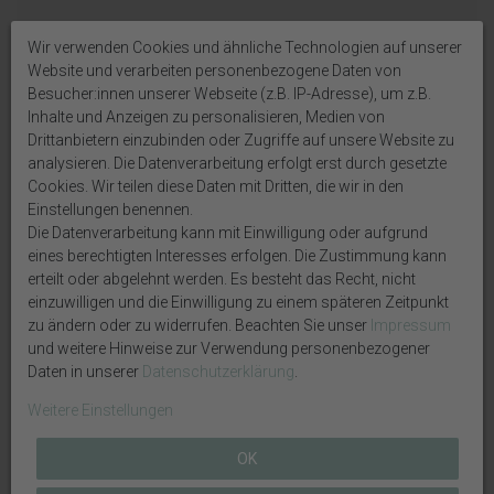
Wir verwenden Cookies und ähnliche Technologien auf unserer
Bitte schreiben Sie bei personalisierten Artikeln die
Website und verarbeiten personenbezogene Daten von
gewünschte Beschriftung per Nachricht oder in die
Besucher:innen unserer Webseite (z.B. IP-Adresse), um z.B.
vorgesehenen Kästchen; falls keine Personalisierung
Inhalte und Anzeigen zu personalisieren, Medien von
gewünscht ist, geben Sie bitte "ohne Personalisierung"
Drittanbietern einzubinden oder Zugriffe auf unsere Website zu
ein.
analysieren. Die Datenverarbeitung erfolgt erst durch gesetzte
Cookies. Wir teilen diese Daten mit Dritten, die wir in den
Manchmal kann ein Artikel ohne Personalisierung nicht
Einstellungen benennen.
versendet werden, dann müssen wir leider nach 12
Die Datenverarbeitung kann mit Einwilligung oder aufgrund
Stunden ohne Angabe stornieren.
eines berechtigten Interesses erfolgen. Die Zustimmung kann
erteilt oder abgelehnt werden. Es besteht das Recht, nicht
Personalisierte Artikel sind vom Umtausch
einzuwilligen und die Einwilligung zu einem späteren Zeitpunkt
ausgeschlossen!
zu ändern oder zu widerrufen. Beachten Sie unser
Impressum
und weitere Hinweise zur Verwendung personenbezogener
Daten in unserer
Daten­schutz­erklärung
.
Auf Produktbildern abgebildetes Zubehör sowie
Dekoartikel gehören nicht zum Lieferumfang, sofern
Weitere Einstellungen
diese nicht ausdrücklich eingeschlossen werden.
OK