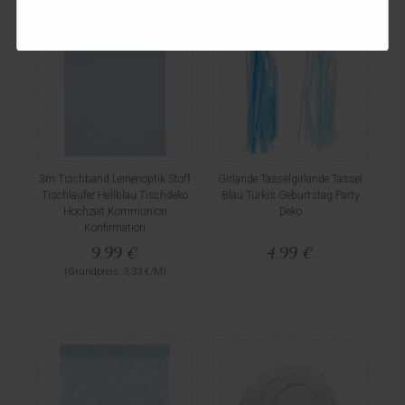
3m Tischband Leinenoptik Stoff
Girlande Tasselgirlande Tassel
Tischläufer Hellblau Tischdeko
Blau Türkis Geburtstag Party
Hochzeit Kommunion
Deko
Konfirmation
9,99 €
4,99 €
(Grundpreis: 3,33 €/M)