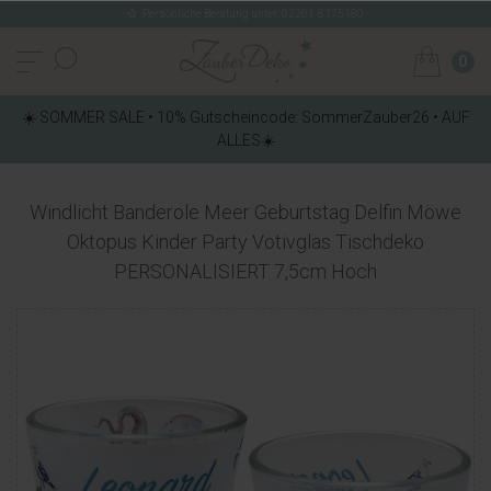
Persönliche Beratung unter: 02261-8175180
0
☀️ SOMMER SALE • 10% Gutscheincode: SommerZauber26 • AUF
ALLES☀️
Windlicht Banderole Meer Geburtstag Delfin Möwe
Oktopus Kinder Party Votivglas Tischdeko
PERSONALISIERT 7,5cm Hoch