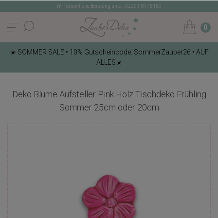
Persönliche Beratung unter: 02261-8175180
0
☀️ SOMMER SALE • 10% Gutscheincode: SommerZauber26 • AUF
ALLES☀️
Deko Blume Aufsteller Pink Holz Tischdeko Frühling
Sommer 25cm oder 20cm