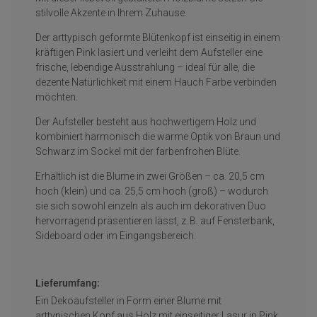
stilvolle Akzente in Ihrem Zuhause.
Der arttypisch geformte Blütenkopf ist einseitig in einem
kräftigen Pink lasiert und verleiht dem Aufsteller eine
frische, lebendige Ausstrahlung – ideal für alle, die
dezente Natürlichkeit mit einem Hauch Farbe verbinden
möchten.
Der Aufsteller besteht aus hochwertigem Holz und
kombiniert harmonisch die warme Optik von Braun und
Schwarz im Sockel mit der farbenfrohen Blüte.
Erhältlich ist die Blume in zwei Größen – ca. 20,5 cm
hoch (klein) und ca. 25,5 cm hoch (groß) – wodurch
sie sich sowohl einzeln als auch im dekorativen Duo
hervorragend präsentieren lässt, z. B. auf Fensterbank,
Sideboard oder im Eingangsbereich.
Lieferumfang:
Ein Dekoaufsteller in Form einer Blume mit
arttypischen Kopf aus Holz mit einseitiger Lasur in Pink,