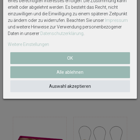
eines berechtigten Interesses erfolgen. Die Zustimmung kann
erteilt oder abgelehnt werden. Es besteht das Recht, nicht
einzuwilligen und die Einwilligung zu einem späteren Zeitpunkt
zu ändern oder zu widerrufen. Beachten Sie unser
Impressum
und weitere Hinweise zur Verwendung personenbezogener
Daten in unserer
Daten­schutz­erklärung
.
Weitere Einstellungen
OK
Deko Blume Aufsteller Pink
Deko Blume Aufsteller Pink
Sternförmig Holz Tischdeko
Rund Holz Tischdeko Frühling
Alle ablehnen
Frühling Sommer 23cm oder
Sommer 25cm oder 20cm
17cm
Auswahl akzeptieren
7,39 €
7,39 €