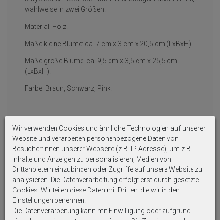
wahlweise in zwei Größen.
Material: Holz.
Maße kleine Blume: ca. 7 cm x 3 cm x 20,5 cm (LxBxH).
Maße große Blume: ca. 9,5 cm x 3,5 cm x 25,5 cm
(LxBxH).
Farbe: Braun, Schwarz, Pink.
Auf Produktbildern abgebildetes Zubehör sowie
Wir verwenden Cookies und ähnliche Technologien auf unserer
Dekoartikel gehören nicht zum Lieferumfang, sofern
Website und verarbeiten personenbezogene Daten von
diese nicht ausdrücklich eingeschlossen werden.
Besucher:innen unserer Webseite (z.B. IP-Adresse), um z.B.
Inhalte und Anzeigen zu personalisieren, Medien von
Drittanbietern einzubinden oder Zugriffe auf unsere Website zu
analysieren. Die Datenverarbeitung erfolgt erst durch gesetzte
Cookies. Wir teilen diese Daten mit Dritten, die wir in den
Einstellungen benennen.
Weitere interessante Artikel
Die Datenverarbeitung kann mit Einwilligung oder aufgrund