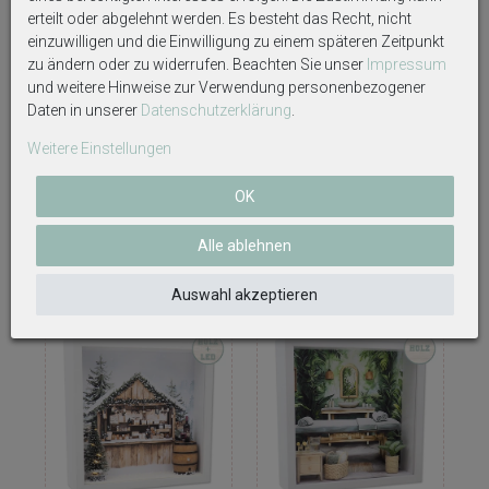
erteilt oder abgelehnt werden. Es besteht das Recht, nicht
einzuwilligen und die Einwilligung zu einem späteren Zeitpunkt
zu ändern oder zu widerrufen. Beachten Sie unser
Impressum
und weitere Hinweise zur Verwendung personenbezogener
Daten in unserer
Daten­schutz­erklärung
.
Geschenkrahmen Holz
Weihnachtsbaum Tannenbaum
Bilderrahmen Deko Diorama
auf Sockel Dunkelgrün
Weitere Einstellungen
Weihnachten Geldgeschenk
Mangoholz Natur Weihnachten
Gutschein mit LED Katze
Tischdeko Deko 22cm H Groß
Weihnachtsfenster
OK
23,99 €
11,99 €
Alle ablehnen
Auswahl akzeptieren