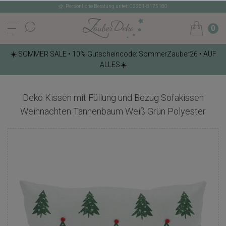
Persönliche Beratung unter: 02261-8175180
0
☀️ SOMMER SALE • 10% Gutscheincode: SommerZauber26 • AUF
ALLES☀️
Deko Kissen mit Füllung und Bezug Sofakissen
Weihnachten Tannenbaum Weiß Grün Polyester