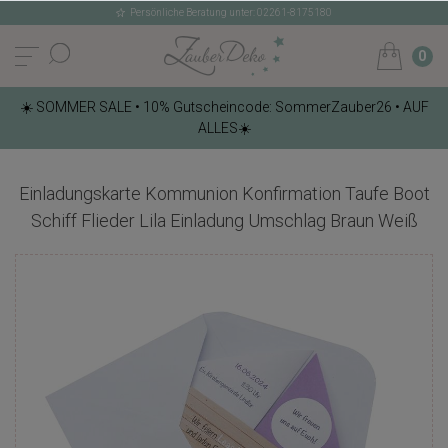
Persönliche Beratung unter: 02261-8175180
0
☀️ SOMMER SALE • 10% Gutscheincode: SommerZauber26 • AUF
ALLES☀️
Einladungskarte Kommunion Konfirmation Taufe Boot
Schiff Flieder Lila Einladung Umschlag Braun Weiß