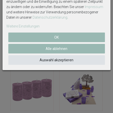
einzuwilligen und die Einwilligung zu einem späteren Zeitpunkt
Gestaltung.
zu ändern oder zu widerrufen. Beachten Sie unser
Impressum
Für Rechtschreibfehler in Ihrer Textübermittlung
und weitere Hinweise zur Verwendung personenbezogener
übernehmen wir keine Haftung.
Daten in unserer
Daten­schutz­erklärung
.
Handgefertigt von ZauberDeko.
Weitere Einstellungen
OK
Alle ablehnen
Weitere interessante Artikel
Auswahl akzeptieren