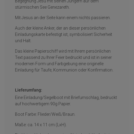
Begegnung Jesu mit seinen Jüngern auf dem
stürmischen See Genezareth.
Mit Jesus an der Seite kann einem nichts passieren.
Auch der kleine Anker, der an dieser persönlichen
Einladungskarte befestigt ist, symbolisiert Sicherheit
und Halt.
Das kleine Papierschiff wird mit Ihrem persönlichen
Text passend zu Ihrer Feier bedruckt und ist in seiner
modernen Form und Farbgebung eine originelle
Einladung für Taufe, Kommunion oder Konfirmation.
Lieferumfang:
Eine Einladung/Segelboot mit Briefumschlag, bedruckt
auf hochwertigem 90g Papier.
Boot Farbe: Flieder/Weiß/Braun.
Maße: ca. 14 x 11 cm (LxH).