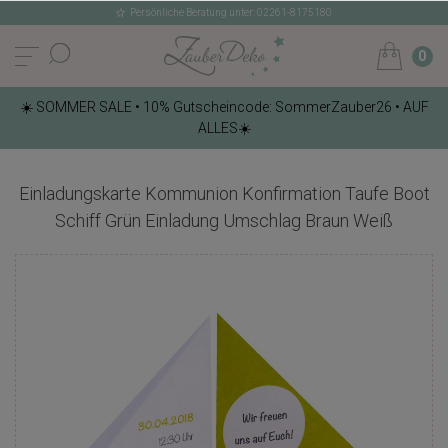
Persönliche Beratung unter: 02261-8175180
0
☀️ SOMMER SALE • 10% Gutscheincode: SommerZauber26 • AUF
ALLES☀️
Einladungskarte Kommunion Konfirmation Taufe Boot
Schiff Grün Einladung Umschlag Braun Weiß