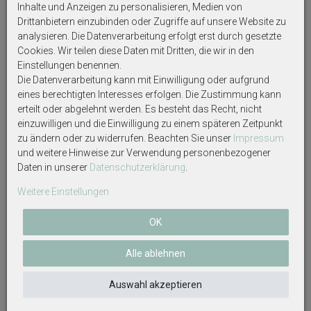
vorher.
Inhalte und Anzeigen zu personalisieren, Medien von
Drittanbietern einzubinden oder Zugriffe auf unsere Website zu
Sie überlassen uns in diesem Falle die graphische
analysieren. Die Datenverarbeitung erfolgt erst durch gesetzte
Gestaltung.
Cookies. Wir teilen diese Daten mit Dritten, die wir in den
Einstellungen benennen.
Für Rechtschreibfehler in Ihrer Textübermittlung
Die Datenverarbeitung kann mit Einwilligung oder aufgrund
übernehmen wir keine Haftung.
eines berechtigten Interesses erfolgen. Die Zustimmung kann
Handgefertigt von ZauberDeko.
erteilt oder abgelehnt werden. Es besteht das Recht, nicht
einzuwilligen und die Einwilligung zu einem späteren Zeitpunkt
zu ändern oder zu widerrufen. Beachten Sie unser
Impressum
und weitere Hinweise zur Verwendung personenbezogener
Daten in unserer
Daten­schutz­erklärung
.
Weitere Einstellungen
Weitere interessante Artikel
OK
Alle ablehnen
Auswahl akzeptieren