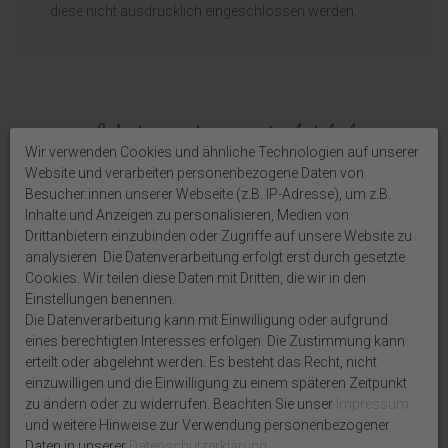
diese nicht ausdrücklich eingeschlossen werden.
Weitere interessante Artikel
Wir verwenden Cookies und ähnliche Technologien auf unserer
Website und verarbeiten personenbezogene Daten von
Besucher:innen unserer Webseite (z.B. IP-Adresse), um z.B.
Inhalte und Anzeigen zu personalisieren, Medien von
Drittanbietern einzubinden oder Zugriffe auf unsere Website zu
analysieren. Die Datenverarbeitung erfolgt erst durch gesetzte
Cookies. Wir teilen diese Daten mit Dritten, die wir in den
Einstellungen benennen.
Die Datenverarbeitung kann mit Einwilligung oder aufgrund
eines berechtigten Interesses erfolgen. Die Zustimmung kann
erteilt oder abgelehnt werden. Es besteht das Recht, nicht
Anhänger Herz Eukalyptus
Anhänger Geschenkanhänger
einzuwilligen und die Einwilligung zu einem späteren Zeitpunkt
Geschenkanhänger
Rund Hochzeit Schön dass du
zu ändern oder zu widerrufen. Beachten Sie unser
Impressum
Namensschild Blätter Blumen
da bist Eukalyptus Blätterkranz
Hochzeit 20 Stück GREENERY
Gastgeschenk 25 Stück
und weitere Hinweise zur Verwendung personenbezogener
Daten in unserer
Daten­schutz­erklärung
.