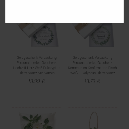
Geldgeschenk Verpackung
Geldgeschenk Verpackung
Personalisiertes Geschenk
Personalisiertes Geschenk
Hochzeit Herz Weiß Eukalyptus
Kommunion Konfirmation Fisch
Blätterkranz Mit Namen
Weiß Eukalyptus Blätterkranz
13,99 €
13,79 €