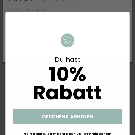
3,50 €
4,99 €
Weitere Einstellungen
OK
Alle ablehnen
Auswahl akzeptieren
Du hast
10%
Rabatt
Briefbox Kartenbox Hochzeit
5 Gastgeschenke Kommunion
Eukalyptus Blätterkranz
Konfirmation Eukalyptus Salbei
Geburtstag Personalisiertes
Tischdeko Hochzeit
Geschenk
20,99 €
11,99 €
GESCHENK ABHOLEN
Nein danke, ich möchte den vollen Preis zahlen