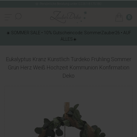
Persönliche Beratung unter: 02261-8175180
0
☀️ SOMMER SALE • 10% Gutscheincode: SommerZauber26 • AUF
ALLES☀️
Eukalyptus Kranz Künstlich Türdeko Frühling Sommer
Grün Herz Weiß Hochzeit Kommunion Konfirmation
Deko