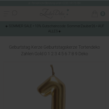
Persönliche Beratung unter: 02261-8175180
0
☀️ SOMMER SALE • 10% Gutscheincode: SommerZauber26 • AUF
ALLES☀️
Geburtstag Kerze Geburtstagskerze Tortendeko
Zahlen Gold 0 1 2 3 4 5 6 7 8 9 Deko