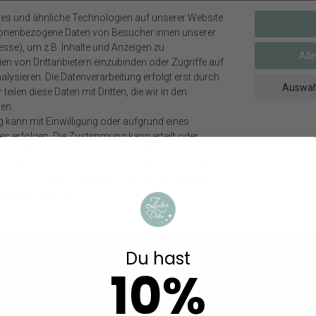
es und ähnliche Technologien auf unserer Website
sonenbezogene Daten von Besucher:innen unserer
h gefaltet und mit der Holzklammer befestigt.
esse), um z.B. Inhalte und Anzeigen zu
All
en von Drittanbietern einzubinden oder Zugriffe auf
lysieren. Die Datenverarbeitung erfolgt erst durch
Auswah
teilen diese Daten mit Dritten, die wir in den
en.
net wegen verschluckbarer Kleinteile.
g kann mit Einwilligung oder aufgrund eines
ewahren.
ses erfolgen. Die Zustimmung kann erteilt oder
besteht das Recht, nicht einzuwilligen und die
m späteren Zeitpunkt zu ändern oder zu widerrufen.
Impressum
und weitere Hinweise zur Verwendung
ekoartikel gehören nicht zum Lieferumfang, sofern diese nicht ausdrüc
aten in unserer
Daten­schutz­erklärung
.
n
Weitere interessante Artikel
Du hast
10%