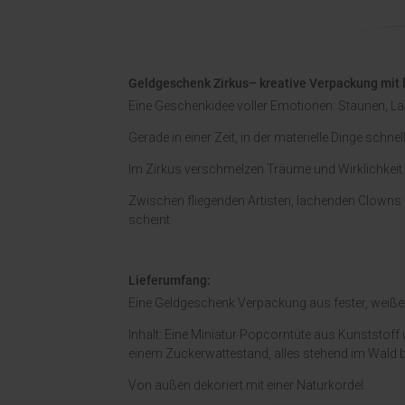
Geldgeschenk Zirkus– kreative Verpackung mit l
Eine Geschenkidee voller Emotionen: Staunen, L
Gerade in einer Zeit, in der materielle Dinge schne
Im Zirkus verschmelzen Träume und Wirklichkeit
Zwischen fliegenden Artisten, lachenden Clowns u
scheint.
Lieferumfang:
Eine Geldgeschenk Verpackung aus fester, weiße
Inhalt: Eine Miniatur Popcorntüte aus Kunststof
einem Zuckerwattestand, alles stehend im Wald b
Von außen dekoriert mit einer Naturkordel.