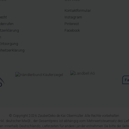
Kontaktformular
echt
Instagram
derrufen
Pinterest
tzerklärung
Facebook
m
Entsorgung
eiheitserklärung
© Copyright 2026 ZauberDeko.de Kai Obermüller. Alle Rechte vorbehalten.
 inkl. deutscher MwSt.; der Gesamtpreis ist abhängig vom Mehrwertsteuersatz des Lief
ngen innerhalb Deutschlands, Lieferzeiten für andere Länder entnehmen Sie bitte der Seit