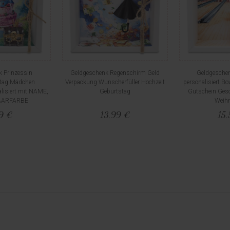
 Prinzessin
Geldgeschenk Regenschirm Geld
Geldgesche
stag Mädchen
Verpackung Wunscherfüller Hochzeit
personalisiert B
lisiert mit NAME,
Geburtstag
Gutschein Ges
AARFARBE
Weih
59 €
13,99 €
15,