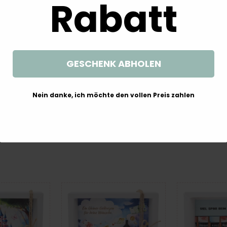
Rabatt
GESCHENK ABHOLEN
Nein danke, ich möchte den vollen Preis zahlen
rpackung Junge
Geldgeschenk Verpackung Mädchen
Geldgeschenk V
ibad Aquapark
Schwimmbad Freibad Aquapark
Zirkus Ticket Wei
bnisbad Sommer
Wasserpark Erlebnisbad Sommer
Ges
hein
Gutschein
99 €
15,99 €
15,