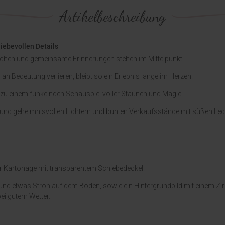
Artikelbeschreibung
iebevollen Details
achen und gemeinsame Erinnerungen stehen im Mittelpunkt.
ll an Bedeutung verlieren, bleibt so ein Erlebnis lange im Herzen.
 zu einem funkelnden Schauspiel voller Staunen und Magie.
nd geheimnisvollen Lichtern und bunten Verkaufsstände mit süßen Lecker
r Kartonage mit transparentem Schiebedeckel.
f und etwas Stroh auf dem Boden, sowie ein Hintergrundbild mit einem Z
ei gutem Wetter.