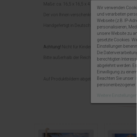
Maße: ca. 16,5 x 16,5 x 4 cm.
Wir verwenden Cooki
und verarbeiten per
Der von Ihnen verschenkte Geldschein wird einfac
Webseite (z.B. IP-Adr
Handgefertigt in Deutschland von ZauberDeko.
personalisieren, Medi
unsere Website zu ana
gesetzte Cookies. Wir 
Einstellungen benenn
Achtung!
Nicht für Kinder unter 36 Monaten geeig
Die Datenverarbeitun
Bitte außerhalb der Reichweite von Kindern aufb
berechtigten Interes
abgelehnt werden. Es 
Einwilligung zu eine
Beachten Sie unser
Auf Produktbildern abgebildetes Zubehör sowie D
personenbezogener D
Weitere Einstellunge