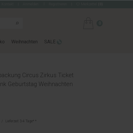
Kontakt
Anmelden
Registrieren
Merkzettel
(0)
0
ko
Weihnachten
SALE
ackung Circus Zirkus Ticket
nk Geburtstag Weihnachten
Lieferzeit 3-4 Tage*