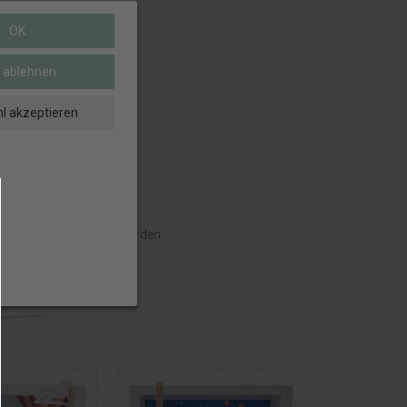
OK
e ablehnen
l akzeptieren
klich eingeschlossen werden.