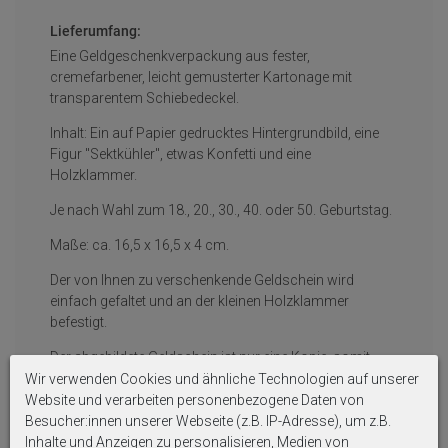
Lieferumfang:
Eine Geldgeschenkverpackung aus fester,
cremefarbener, leicht gemusterter Kartonage mit
transparentem Schiebedeckel.
Inhalt: Ein auf Papier gedrucktes Hintergrundbild, eine
Figur "Sektkühler", etwas Konfetti und eine
Holzklammer.
Je nach Wahl zum 18., 20., 30., 40. oder 50. Geburtstag.
Maße: ca. 16,5 x 16,5 x 4 cm.
Der von Ihnen zu verschenkende Geldschein wird
einfach gefaltet und an der kleinen Holzklammer
befestigt.
Der abgebildete Geldschein ist nur eine Kopie, somit
wertlos und wird nicht mit geschickt!
Wir verwenden Cookies und ähnliche Technologien auf unserer
Website und verarbeiten personenbezogene Daten von
Handgefertigt in Deutschland von ZauberDeko.
Besucher:innen unserer Webseite (z.B. IP-Adresse), um z.B.
Inhalte und Anzeigen zu personalisieren, Medien von