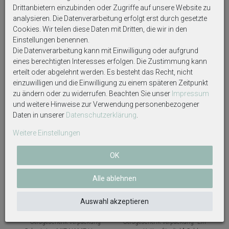
Drittanbietern einzubinden oder Zugriffe auf unsere Website zu
Auf Produktbildern abgebildetes Zubehör sowie
analysieren. Die Datenverarbeitung erfolgt erst durch gesetzte
Dekoartikel gehören nicht zum Lieferumfang, sofern
Cookies. Wir teilen diese Daten mit Dritten, die wir in den
diese nicht ausdrücklich eingeschlossen werden.
Einstellungen benennen.
Die Datenverarbeitung kann mit Einwilligung oder aufgrund
eines berechtigten Interesses erfolgen. Die Zustimmung kann
erteilt oder abgelehnt werden. Es besteht das Recht, nicht
einzuwilligen und die Einwilligung zu einem späteren Zeitpunkt
zu ändern oder zu widerrufen. Beachten Sie unser
Impressum
Weitere interessante Artikel
und weitere Hinweise zur Verwendung personenbezogener
Daten in unserer
Daten­schutz­erklärung
.
Weitere Einstellungen
OK
Alle ablehnen
Auswahl akzeptieren
Geldgeschenk Verpackung
Geldgeschenk Verpackung "Ein