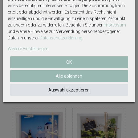
eines berechtigten Interesses erfolgen. Die Zustimmung kann
erteilt oder abgelehnt werden. Es besteht das Recht, nicht
einzuwilligen und die Einwilligung zu einem späteren Zeitpunkt
zu ändern oder zu widerrufen. Beachten Sie unser
Impressum
und weitere Hinweise zur Verwendung personenbezogener
Daten in unserer
Daten­schutz­erklärung
.
Weitere Einstellungen
Geldgeschenk Verpackung
Geldgeschenk Verpackung
OK
Holland Amsterdam Keukenhof
Griechenland Boot Urlaub Reise
Geburtstag Weihnachten
Geburtstag Hochzeit
Alle ablehnen
14,59 €
14,99 €
Auswahl akzeptieren