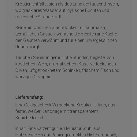
Kroatien entfaltet sich als das Land der tausend Inseln,
wo glasklares Wasser auf idyllische Buchten und
malerische Strände trifft.
Seine historischen Städte locken mit schmalen,
gemütlichen Gassen, während die mediterrane Küche
den Gaumen verwöhnt und für einen unvergesslichen
Urlaub sorgt.
Tauchen Sie ein in gemütliche Stunden, begleitet von
köstlichem Wein, aromatischem Käse, verlockenden
Oliven, luftgetrocknetem Schinken, frischem Fisch und
würzigen Cevapcici.
Lieferumfang:
Eine Geldgeschenk Verpackung Kroatien Urlaub, aus
fester, weißer Kartonage mit transparentem
Schiebedeckel
Inhalt: Eine Katzenfigur, ein Miniatur Stuhl aus
Holz sowie ein auf Papier gedrucktes Hintergrundbild,