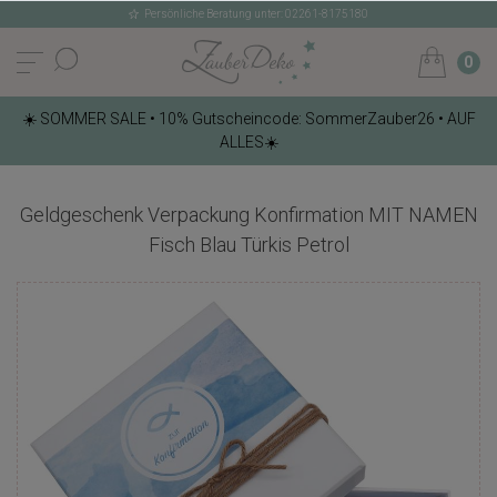
Persönliche Beratung unter: 02261-8175180
0
☀️ SOMMER SALE • 10% Gutscheincode: SommerZauber26 • AUF
ALLES☀️
Geldgeschenk Verpackung Konfirmation MIT NAMEN
Fisch Blau Türkis Petrol