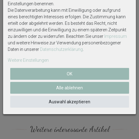
vorgesehenen Kästchen; falls keine Personalisierung
Einstellungen benennen.
gewünscht ist, geben Sie bitte "ohne Personalisierung"
Die Datenverarbeitung kann mit Einwilligung oder aufgrund
ein.
eines berechtigten Interesses erfolgen. Die Zustimmung kann
erteilt oder abgelehnt werden. Es besteht das Recht, nicht
Manchmal kann ein Artikel ohne Personalisierung nicht
einzuwilligen und die Einwilligung zu einem späteren Zeitpunkt
versendet werden, dann müssen wir leider nach 12
zu ändern oder zu widerrufen. Beachten Sie unser
Impressum
Stunden ohne Angabe stornieren.
und weitere Hinweise zur Verwendung personenbezogener
Daten in unserer
Daten­schutz­erklärung
.
Personalisierte Artikel sind vom Umtausch
ausgeschlossen!
Weitere Einstellungen
OK
Auf Produktbildern abgebildetes Zubehör sowie
Dekoartikel gehören nicht zum Lieferumfang, sofern
Alle ablehnen
diese nicht ausdrücklich eingeschlossen werden.
Auswahl akzeptieren
Weitere interessante Artikel