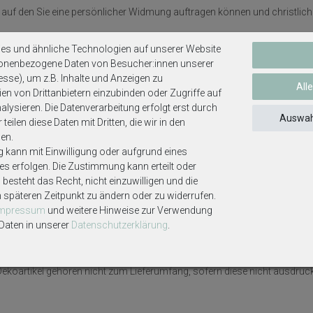
er, auf den Sie eine persönlicher Widmung auftragen können und christli
 von anderen Daten ist nicht möglich!
es und ähnliche Technologien auf unserer Website
sonenbezogene Daten von Besucher:innen unserer
esse), um z.B. Inhalte und Anzeigen zu
einfach gefaltet und an der innen angebrachten Holzklammer befestigt.
All
en von Drittanbietern einzubinden oder Zugriffe auf
lysieren. Die Datenverarbeitung erfolgt erst durch
mit wertlos und wird nicht mit geschickt!
Auswah
teilen diese Daten mit Dritten, die wir in den
en.
g kann mit Einwilligung oder aufgrund eines
n die gewünschte Beschriftung per Nachricht oder in die vorgesehenen K
ses erfolgen. Die Zustimmung kann erteilt oder
besteht das Recht, nicht einzuwilligen und die
m späteren Zeitpunkt zu ändern oder zu widerrufen.
g nicht versendet werden, dann müssen wir leider nach 12 Stunden ohn
Impressum
und weitere Hinweise zur Verwendung
eschlossen!
aten in unserer
Daten­schutz­erklärung
.
n
ekoartikel gehören nicht zum Lieferumfang, sofern diese nicht ausdrüc