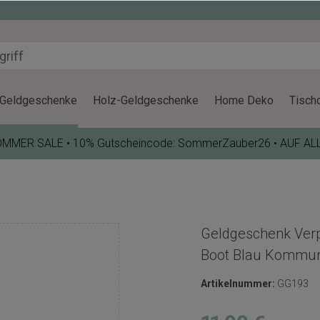
Geldgeschenke
Holz-Geldgeschenke
Home Deko
Tisch
OMMER SALE • 10% Gutscheincode: SommerZauber26 • AUF AL
Geldgeschenk Verp
Boot Blau Kommun
Artikelnummer:
GG193