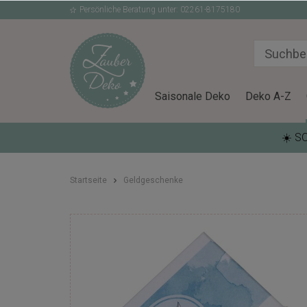
Persönliche Beratung unter: 02261-8175180
Saisonale Deko
Deko A-Z
☀️ S
Startseite
Geldgeschenke