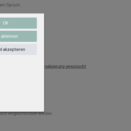
chem Spruch.
OK
e ablehnen
l akzeptieren
ästchen; falls keine Personalisierung gewünscht
e Angabe stornieren.
klich eingeschlossen werden.