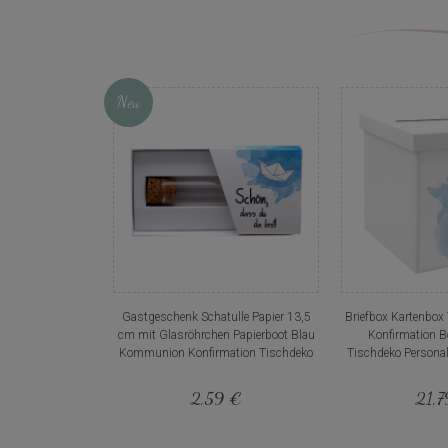
Neu
Gastgeschenk Schatulle Papier 13,5
Briefbox Kartenbo
cm mit Glasröhrchen Papierboot Blau
Konfirmation B
Kommunion Konfirmation Tischdeko
Tischdeko Personal
2,59 €
21,7