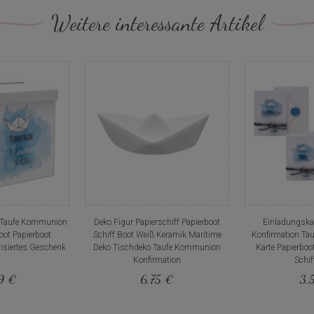
Weitere interessante Artikel
x Taufe Kommunion
Deko Figur Papierschiff Papierboot
Einladungsk
oot Papierboot
Schiff Boot Weiß Keramik Maritime
Konfirmation Tau
isiertes Geschenk
Deko Tischdeko Taufe Kommunion
Karte Papierboo
Konfirmation
Schif
9 €
6,75 €
3,