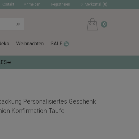
Kontakt
Anmelden
Registrieren
Merkzettel
(0)
0
deko
Weihnachten
SALE
LES☀️
ackung Personalisiertes Geschenk
ion Konfirmation Taufe