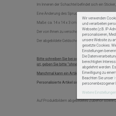
Im Inneren der Schachtel befindet sich ein Stick
Eine Änderung des Spruches oder das Hinzufügen
Wir verwenden Cooki
Maße: ca. 14 x 14 x 3 cm.
und verarbeiten per
Webseite (z.B. IP-Adr
Der von Ihnen zu verschenkende Geldschein wird 
personalisieren, Medi
unsere Website zu ana
Der abgebildete Geldschein ist nur eine Kopie, so
gesetzte Cookies. Wir 
Einstellungen benenn
Die Datenverarbeitun
Bitte schreiben Sie bei personalisierten Artikel
berechtigten Interes
ist, geben Sie bitte "ohne Personalisierung" ein.
abgelehnt werden. Es 
Einwilligung zu eine
Manchmal kann ein Artikel ohne Personalisierun
Beachten Sie unser
Personalisierte Artikel sind vom Umtausch ausg
personenbezogener D
Weitere Einstellunge
Auf Produktbildern abgebildetes Zubehör sowie D