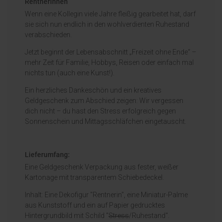
Rentnerinnen
Wenn eine Kollegin viele Jahre fleißig gearbeitet hat, darf
sie sich nun endlich in den wohlverdienten Ruhestand
verabschieden.
Jetzt beginnt der Lebensabschnitt „Freizeit ohne Ende“ –
mehr Zeit für Familie, Hobbys, Reisen oder einfach mal
nichts tun (auch eine Kunst!).
Ein herzliches Dankeschön und ein kreatives
Geldgeschenk zum Abschied zeigen: Wir vergessen
dich nicht – du hast den Stress erfolgreich gegen
Sonnenschein und Mittagsschläfchen eingetauscht.
Lieferumfang:
Eine Geldgeschenk Verpackung aus fester, weißer
Kartonage mit transparentem Schiebedeckel.
Inhalt: Eine Dekofigur "Rentnerin", eine Miniatur-Palme
aus Kunststoff und ein auf Papier gedrucktes
Hintergrundbild mit Schild "
Stress
/Ruhestand".