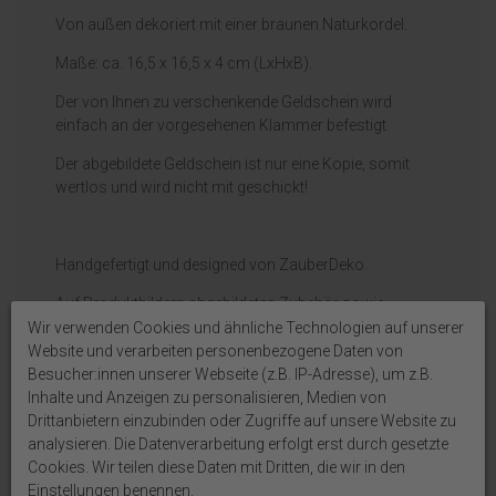
Von außen dekoriert mit einer braunen Naturkordel.
Maße: ca. 16,5 x 16,5 x 4 cm (LxHxB).
Der von Ihnen zu verschenkende Geldschein wird
einfach an der vorgesehenen Klammer befestigt.
Der abgebildete Geldschein ist nur eine Kopie, somit
wertlos und wird nicht mit geschickt!
Handgefertigt und designed von ZauberDeko.
Auf Produktbildern abgebildetes Zubehör sowie
Dekoartikel gehören nicht zum Lieferumfang, sofern
Wir verwenden Cookies und ähnliche Technologien auf unserer
diese nicht ausdrücklich eingeschlossen werden.
Website und verarbeiten personenbezogene Daten von
Besucher:innen unserer Webseite (z.B. IP-Adresse), um z.B.
Inhalte und Anzeigen zu personalisieren, Medien von
Drittanbietern einzubinden oder Zugriffe auf unsere Website zu
analysieren. Die Datenverarbeitung erfolgt erst durch gesetzte
Cookies. Wir teilen diese Daten mit Dritten, die wir in den
Weitere interessante Artikel
Einstellungen benennen.