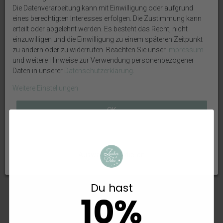
Die Datenverarbeitung kann mit Einwilligung oder aufgrund
eines berechtigten Interesses erfolgen. Die Zustimmung kann
erteilt oder abgelehnt werden. Es besteht das Recht, nicht
einzuwilligen und die Einwilligung zu einem späteren Zeitpunkt
zu ändern oder zu widerrufen. Beachten Sie unser
Impressum
und weitere Hinweise zur Verwendung personenbezogener
Daten in unserer
Daten­schutz­erklärung
.
Weitere Einstellungen
OK
Holz Bilderrahmen -
Geldgeschenk Verpackung
Geschenkrahmen mit
Wanderin Wanderurlaub Berge
Musikspielbox Geburtstag Torte
Gutschein Urlaub Reise
Alle ablehnen
Geschenk Personalisiert Name +
Geschenk Geburtstag Frau
Zahl
Auswahl akzeptieren
22,99 €
14,99 €
Du hast
10%