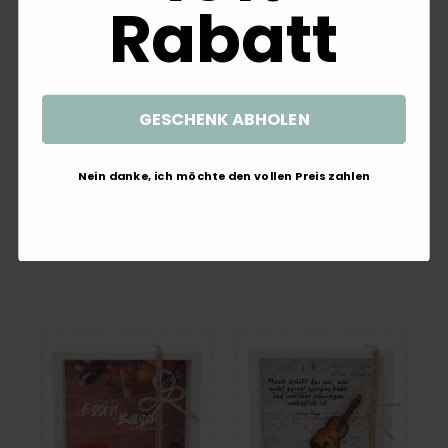
Rabatt
GESCHENK ABHOLEN
Geldgeschenk Verpackung
Geldgeschenk Verpackung
Nein danke, ich möchte den vollen Preis zahlen
Katzen Zuschuss Geld Haustier
Afrika Safari Giraffe Urlaub Reise
Gutschein Tierbedarf
Gutschein Geschenk
Geburtstag
14,79 €
15,99 €