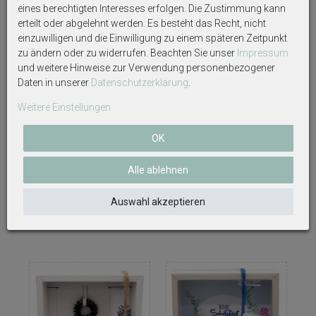
eines berechtigten Interesses erfolgen. Die Zustimmung kann
erteilt oder abgelehnt werden. Es besteht das Recht, nicht
einzuwilligen und die Einwilligung zu einem späteren Zeitpunkt
zu ändern oder zu widerrufen. Beachten Sie unser
Impressum
und weitere Hinweise zur Verwendung personenbezogener
Daten in unserer
Daten­schutz­erklärung
.
Weitere Einstellungen
OK
Geldgeschenk Verpackung
Geldgeschenk Verpackung
Weihnachten Eule Wald
Weihnachten Pakete Wald Fuchs
Alle ablehnen
Geschenk Gutschein
Geschenke Gutschein
15,70 €
13,99 €
Auswahl akzeptieren