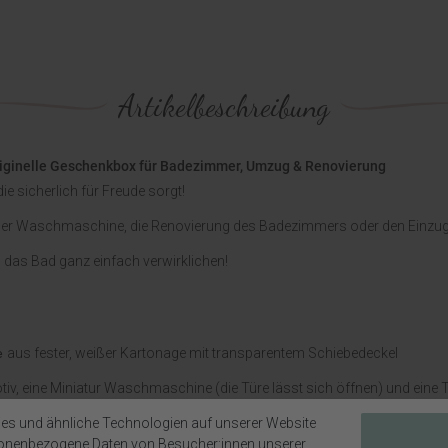
Artikelbeschreibung
ginelle Geschenkbox für Badezimmer, Umzug & Renovierung
ie sicherlich für Freude sorgt!
f einer Waschmaschine, die Renovierung des Badezimmers oder den Einzu
 das Bad ganz einfach verwirklichen!
e
aus fester, weißer Kartonage mit transparentem Schiebedeckel
iv, eine Miniatur Waschmaschine (die Türe lässt sich öffnen) und eine 
es und ähnliche Technologien auf unserer Website
aschine, Badezimmer-Renovierung, Umzug, Einzug in Wohnung oder Hau
sonenbezogene Daten von Besucher:innen unserer