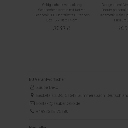
Geldgeschenk Verpackung
Geldgeschenk Ver
Weihnachten Kamin mit Katzen
Beauty personalis
Geschenk LED Lichterkette Gutschein
Kosmetik Make-up
Box 18 x 18 x 14 cm
Friseurg
35,59 €
16,
EU Verantwortlicher
ZauberDeko
Becketalstr. 3-5, 51643 Gummersbach, Deutschlan
kontakt@zauberDeko.de
+4922618175180
Hersteller