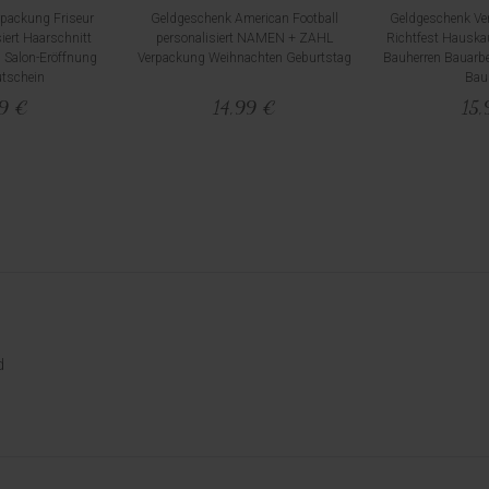
packung Friseur
Geldgeschenk American Football
Geldgeschenk V
iert Haarschnitt
personalisiert NAMEN + ZAHL
Richtfest Hauska
 Salon-Eröffnung
Verpackung Weihnachten Geburtstag
Bauherren Bauarbe
utschein
Bau
99 €
14,99 €
15,
d