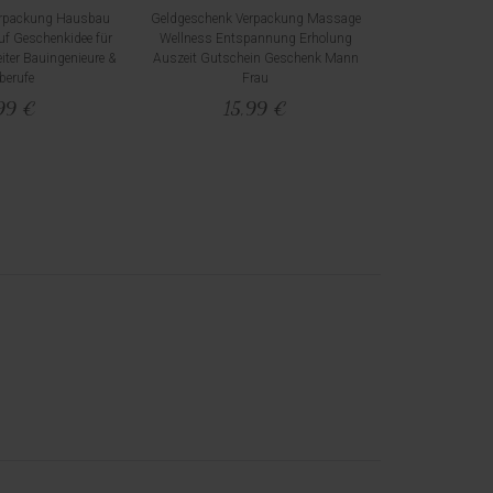
erpackung Hausbau
Geldgeschenk Verpackung Massage
uf Geschenkidee für
Wellness Entspannung Erholung
iter Bauingenieure &
Auszeit Gutschein Geschenk Mann
berufe
Frau
99 €
15,99 €