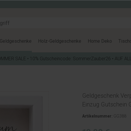
Geldgeschenke
Holz-Geldgeschenke
Home Deko
Tisch
OMMER SALE • 10% Gutscheincode: SommerZauber26 • AUF AL
Geldgeschenk Ve
Einzug Gutschein
Artikelnummer:
GG388