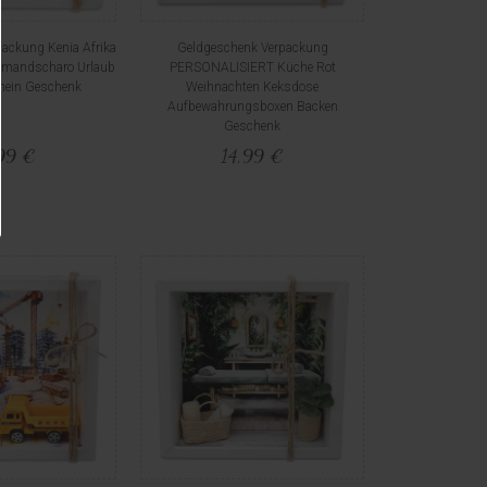
ackung Kenia Afrika
Geldgeschenk Verpackung
limandscharo Urlaub
PERSONALISIERT Küche Rot
hein Geschenk
Weihnachten Keksdose
Aufbewahrungsboxen Backen
Geschenk
99 €
14,99 €