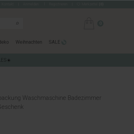
Kontakt
Anmelden
Registrieren
Merkzettel
(0)
0
deko
Weihnachten
SALE
LES☀️
rpackung Waschmaschine Badezimmer
 Geschenk