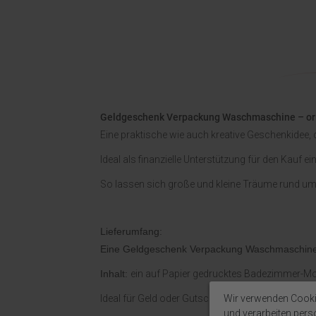
Geldgeschenk Verpackung Waschmaschine – ori
Eine praktische wie auch kreative Geschenkidee, d
Ideal als finanzielle Unterstützung für den Kau
So lassen sich große und kleine Träume rund um
Lieferumfang:
Eine Geldgeschenk Verpackung Waschmaschin
Inhalt:
ein auf Papier gedrucktes Badezimmer-Mot
Wir verwenden Cooki
Ideal für Geld oder Gutschein für neue Waschm
und verarbeiten per