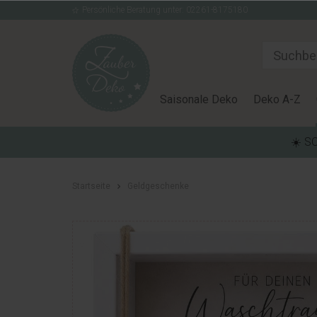
Persönliche Beratung unter: 02261-8175180
Saisonale Deko
Deko A-Z
☀️ S
Startseite
Geldgeschenke