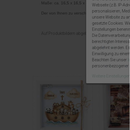
Maße: ca. 16,5 x 16,5 x 4 cm
Webseite (z.B. IP-Adr
personalisieren, Medi
Der von Ihnen zu verschenkende Geldschein wir
unsere Website zu ana
gesetzte Cookies. Wir 
Einstellungen benenn
Auf Produktbildern abgebildetes Zubehör sowie D
Die Datenverarbeitun
berechtigten Interes
abgelehnt werden. Es 
Einwilligung zu eine
Beachten Sie unser
personenbezogener D
Weitere Einstellunge