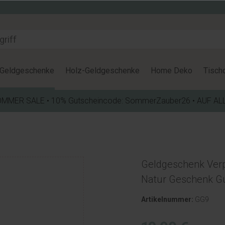
Geldgeschenke
Holz-Geldgeschenke
Home Deko
Tisch
OMMER SALE • 10% Gutscheincode: SommerZauber26 • AUF AL
Geldgeschenk Ver
Natur Geschenk G
Artikelnummer:
GG9