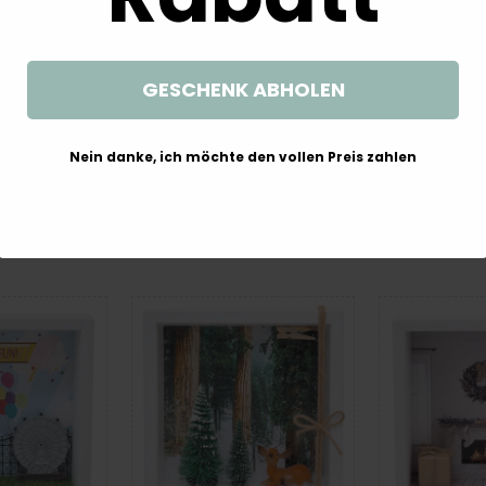
GESCHENK ABHOLEN
 Verpackung
Geldgeschenk Box Tauchen
Geldgesche
ete Wald Fuchs
Taucherausrüstung Tauchschein
Weihnachten W
Gutschein
Schnorcheln Geschenk Geburtstag
Tannenbaum 
Nein danke, ich möchte den vollen Preis zahlen
Hochzeit
Ges
99 €
14,99 €
19,