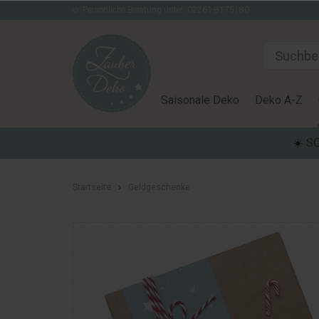
Persönliche Beratung unter: 02261-8175180
Saisonale Deko
Deko A-Z
☀️ S
Startseite
Geldgeschenke