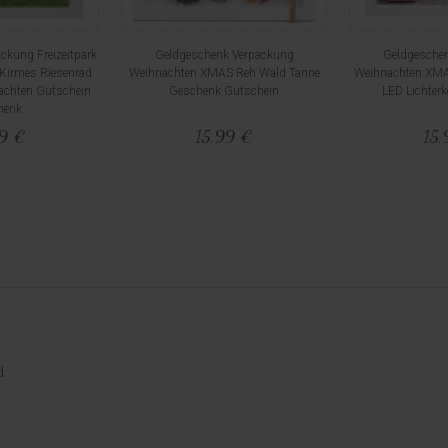
ckung Freizeitpark
Geldgeschenk Verpackung
Geldgesche
Kirmes Riesenrad
Weihnachten XMAS Reh Wald Tanne
Weihnachten XM
achten Gutschein
Geschenk Gutschein
LED Lichterk
henk
99 €
15,99 €
15,
d