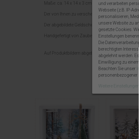
Maße: ca. 14 x 14 x 3 cm.
und verarbeiten per
Webseite (z.B. IP-Adr
Der von Ihnen zu verschenkende Geldschein wird 
personalisieren, Medi
unsere Website zu ana
Der abgebildete Geldschein ist nur eine Kopie, so
gesetzte Cookies. Wir 
Handgefertigt von ZauberDeko.
Einstellungen benenn
Die Datenverarbeitun
berechtigten Interes
Auf Produktbildern abgebildetes Zubehör sowie D
abgelehnt werden. Es 
Einwilligung zu eine
Beachten Sie unser
personenbezogener D
Weitere Einstellunge