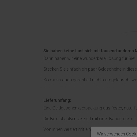
Sie haben keine Lust sich mit tausend anderen 
Dann haben wir eine wunderbare Lösung für Sie!
Stecken Sie einfach ein paar Geldscheine in di
So muss auch garantiert nichts umgetauscht we
Lieferumfang:
Eine Geldgeschenkverpackung aus fester, naturfa
Die Box ist außen verziert mit einer Banderole m
Von innen verziert mit einem weihnachtlichen Bi
Wir verwenden Cooki