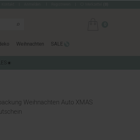
Kontakt
Anmelden
Registrieren
Merkzettel
(0)
0
deko
Weihnachten
SALE
LES☀️
packung Weihnachten Auto XMAS
utschein