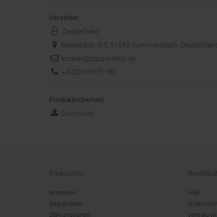
Hersteller
ZauberDeko
Becketalstr. 3-5, 51643 Gummersbach, Deutschlan
kontakt@zauberdeko.de
+4922618175180
Produktsicherheit
Download
Einkaufen
Rechtlic
Anmelden
AGB
Registrieren
Widerrufsr
Zahlungsarten
Vertrag wi