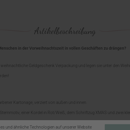
Artikelbeschreibung
Menschen in der Vorweihnachtszeit in vollen Geschäften zu drängen?
ese weihnachtliche Geldgeschenk Verpackung und legen sie unter den We
rden!
rbener Kartonage, verziert von außen und innen.
it Sternmotiv, einer Kordel in Rot/Weiß, dem Schriftzug XMAS und zwei kl
ld, einem Auto mit Tannenbaum auf Holzklammer, sowie einem kleinen El
es und ähnliche Technologien auf unserer Website