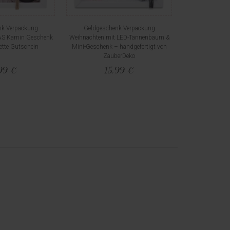
nk Verpackung
Geldgeschenk Verpackung
AS Kamin Geschenk
Weihnachten mit LED-Tannenbaum &
ette Gutschein
Mini-Geschenk – handgefertigt von
ZauberDeko
99 €
15,99 €