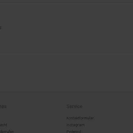
d
hes
Service
Kontaktformular
echt
Instagram
derrufen
Pinterest