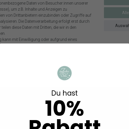
sonenbezogene Daten von Besucher:innen unserer
esse), um z.B. Inhalte und Anzeigen zu
All
einfach gefaltet und an der Holzklammer befestigt.
en von Drittanbietern einzubinden oder Zugriffe auf
lysieren. Die Datenverarbeitung erfolgt erst durch
mit wertlos und wird nicht mit geschickt!
Auswah
teilen diese Daten mit Dritten, die wir in den
en.
g kann mit Einwilligung oder aufgrund eines
ses erfolgen. Die Zustimmung kann erteilt oder
ekoartikel gehören nicht zum Lieferumfang, sofern diese nicht ausdrüc
besteht das Recht, nicht einzuwilligen und die
m späteren Zeitpunkt zu ändern oder zu widerrufen.
Impressum
und weitere Hinweise zur Verwendung
aten in unserer
Daten­schutz­erklärung
.
Weitere interessante Artikel
n
Du hast
10%
Rabatt