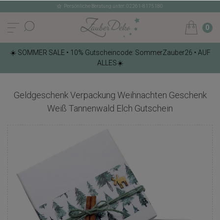
Persönliche Beratung unter: 02261-8175180
0
☀️ SOMMER SALE • 10% Gutscheincode: SommerZauber26 • AUF
ALLES☀️
Geldgeschenk Verpackung Weihnachten Geschenk
Weiß Tannenwald Elch Gutschein