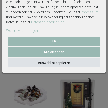
erteilt oder abgelehnt werden. Es besteht das Recht, nicht
einzuwilligen und die Einwilligung zu einem späteren Zeitpunkt
zu ändern oder zu widerrufen. Beachten Sie unser
Impressum
und weitere Hinweise zur Verwendung personenbezogener
Daten in unserer
Daten­schutz­erklärung
.
Weitere Einstellungen
Geldgeschenk Verpackung
Geldgeschenk Verpackung
OK
Weihnachten Eule Wald
Weihnachten Pakete Wald Fuchs
Geschenk Gutschein
Geschenke Gutschein
15,70 €
13,99 €
Alle ablehnen
Auswahl akzeptieren