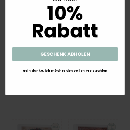
10%
Rabatt
GESCHENK ABHOLEN
Geschenkrahmen Holz Diorama
Geschenkrahmen Holz
Geldgeschenk Gutschein Geburt
Bilderrahmen Diorama
Nein danke, ich möchte den vollen Preis zahlen
Taufe Grün Beige Kinderzimmer
Geldgeschenk Gutschein Ski
Boho PERSONALISIERT
Skischuhe Winterlandschaft
Weihnachten
27,99 €
28,99 €