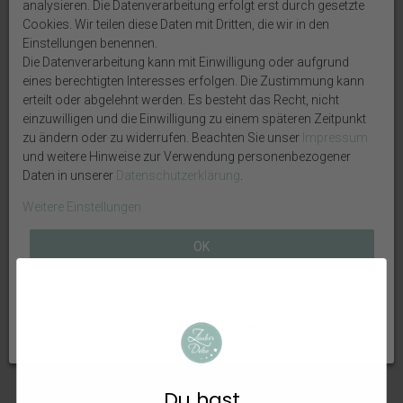
analysieren. Die Datenverarbeitung erfolgt erst durch gesetzte
Cookies. Wir teilen diese Daten mit Dritten, die wir in den
Weitere interessante Artikel
Einstellungen benennen.
Die Datenverarbeitung kann mit Einwilligung oder aufgrund
eines berechtigten Interesses erfolgen. Die Zustimmung kann
erteilt oder abgelehnt werden. Es besteht das Recht, nicht
einzuwilligen und die Einwilligung zu einem späteren Zeitpunkt
zu ändern oder zu widerrufen. Beachten Sie unser
Impressum
und weitere Hinweise zur Verwendung personenbezogener
Daten in unserer
Daten­schutz­erklärung
.
Weitere Einstellungen
OK
Geschenkrahmen Holz
Geschenkrahmen Holz Diorama
Bilderrahmen Deko Diorama
Geldgeschenk Gutschein
Alle ablehnen
Weihnachten Geldgeschenk
Hochzeit Strand Strandhochzeit
Gutschein mit LED Katze
LED
Weihnachtsfenster
Auswahl akzeptieren
23,99 €
24,99 €
Du hast