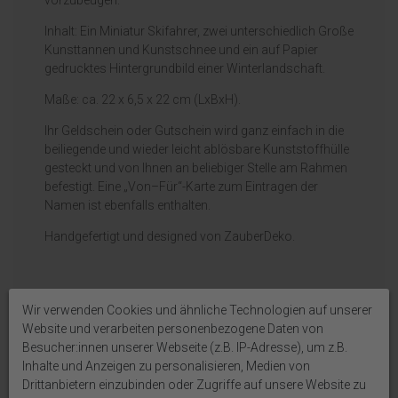
Inhalt: Ein Miniatur Skifahrer, zwei unterschiedlich Große
Kunsttannen und Kunstschnee und ein auf Papier
gedrucktes Hintergrundbild einer Winterlandschaft.
Maße: ca. 22 x 6,5 x 22 cm (LxBxH).
Ihr Geldschein oder Gutschein wird ganz einfach in die
beiliegende und wieder leicht ablösbare Kunststoffhülle
gesteckt und von Ihnen an beliebiger Stelle am Rahmen
befestigt. Eine „Von–Für“-Karte zum Eintragen der
Namen ist ebenfalls enthalten.
Handgefertigt und designed von ZauberDeko.
Auf Produktbildern abgebildetes Zubehör sowie
Wir verwenden Cookies und ähnliche Technologien auf unserer
Dekoartikel gehören nicht zum Lieferumfang, sofern
Website und verarbeiten personenbezogene Daten von
diese nicht ausdrücklich eingeschlossen werden.
Besucher:innen unserer Webseite (z.B. IP-Adresse), um z.B.
Inhalte und Anzeigen zu personalisieren, Medien von
Drittanbietern einzubinden oder Zugriffe auf unsere Website zu