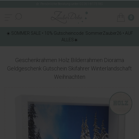
Persönliche Beratung unter: 02261-8175180
0
☀️ SOMMER SALE • 10% Gutscheincode: SommerZauber26 • AUF
ALLES☀️
Geschenkrahmen Holz Bilderrahmen Diorama
Geldgeschenk Gutschein Skifahrer Winterlandschaft
Weihnachten