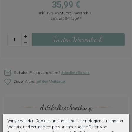
35,99 €
inkl. 19% MwSt., zzgl.
Versand
Lieferzeit 3-4 Tage*
In den Warenkorb
Sie haben Fragen zum Artikel?
Schreiben Sie uns
Diesen Artikel
Artikelbeschreibung
Wir verwenden Cookies und ähnliche Technologien auf unserer
Lustiges Geldgeschenk Verpackung für einen
Strandurlaub.
Website und verarbeiten personenbezogene Daten von