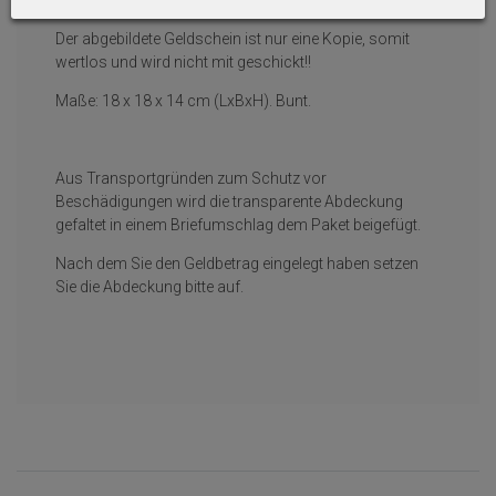
Einsteckschlaufe geschoben.
Der abgebildete Geldschein ist nur eine Kopie, somit
wertlos und wird nicht mit geschickt!!
Maße: 18 x 18 x 14 cm (LxBxH). Bunt.
Aus Transportgründen zum Schutz vor
Beschädigungen wird die transparente Abdeckung
gefaltet in einem Briefumschlag dem Paket beigefügt.
Nach dem Sie den Geldbetrag eingelegt haben setzen
Sie die Abdeckung bitte auf.