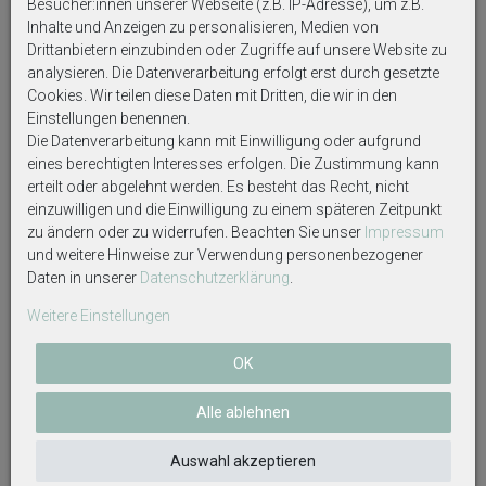
Besucher:innen unserer Webseite (z.B. IP-Adresse), um z.B.
Einen langweiligen Umschlag mit ein paar
Inhalte und Anzeigen zu personalisieren, Medien von
Geldscheinen zu verschenken, ist nicht besonders
Drittanbietern einzubinden oder Zugriffe auf unsere Website zu
kreativ.
analysieren. Die Datenverarbeitung erfolgt erst durch gesetzte
Eine schöne Strandidylle, um Urlaubsgeld nett verpackt
Cookies. Wir teilen diese Daten mit Dritten, die wir in den
zu verschenken, kommt definitiv besser an.
Einstellungen benennen.
Die Datenverarbeitung kann mit Einwilligung oder aufgrund
Traute Zweisamkeit am Strand genießen, das
eines berechtigten Interesses erfolgen. Die Zustimmung kann
Rauschen des Meeres im Ohr, tolle Musik von der
erteilt oder abgelehnt werden. Es besteht das Recht, nicht
Strandbar und ein prickelnder Cocktail dazu.
einzuwilligen und die Einwilligung zu einem späteren Zeitpunkt
zu ändern oder zu widerrufen. Beachten Sie unser
Impressum
und weitere Hinweise zur Verwendung personenbezogener
Lieferumfang:
Daten in unserer
Daten­schutz­erklärung
.
Eine
hochwertige Geldgeschenkverpackung
mit fester
Weitere Einstellungen
Kartonage/Boden und durchsichtiger Abdeckung.
Inhalt: Eine
künst. Palme, eine Strandbar, eine
OK
Sitzgruppe, zwei Bierflaschen und zwei Dekofiguren
(Mann auf Stuhl und Frau im Schwimmring).
Alle ablehnen
Der von Ihnen zu verschenkende Geldschein wird
Auswahl akzeptieren
einfach gefaltet und in die vorgesehene