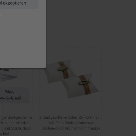
l akzeptieren
nger Gastgeschenke
2 Gastgeschenke Schachtel Kork Fisch
irmation Mandeln
Holz Grün Basteln Kartonage
ün und Schön, dass
Tischdeko Kommunion Konfirmation
a bist