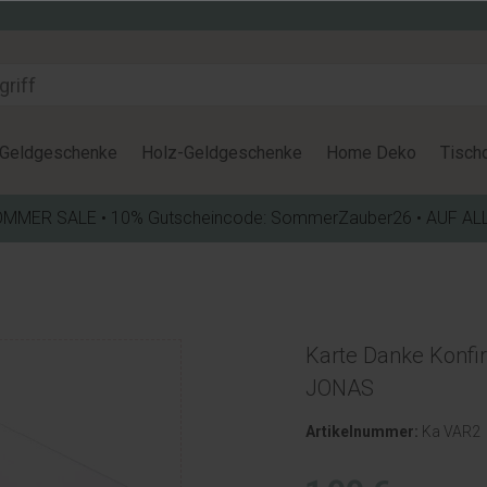
Geldgeschenke
Holz-Geldgeschenke
Home Deko
Tisch
OMMER SALE • 10% Gutscheincode: SommerZauber26 • AUF AL
Karte Danke Konfi
JONAS
Artikelnummer:
Ka VAR2