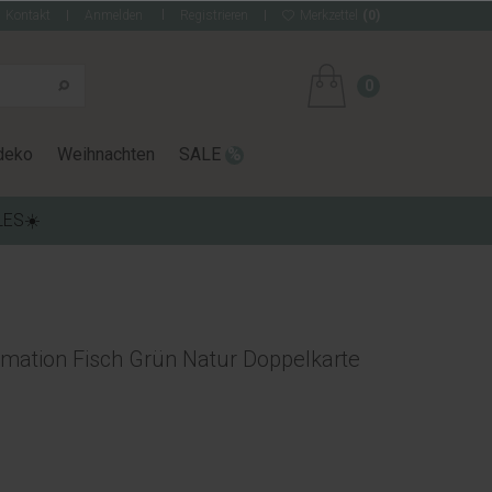
Kontakt
Anmelden
Registrieren
Merkzettel
(0)
0
deko
Weihnachten
SALE
LES☀️
rmation Fisch Grün Natur Doppelkarte