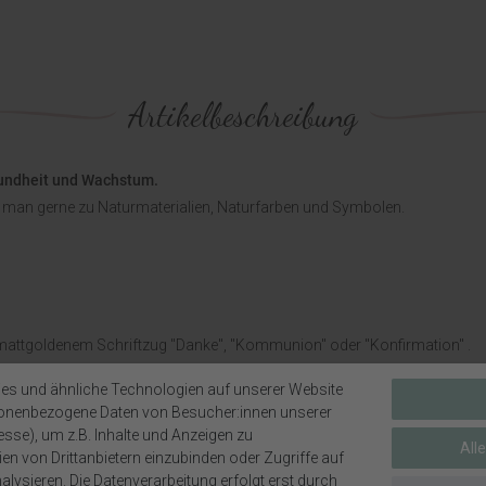
Artikelbeschreibung
esundheit und Wachstum.
ft man gerne zu Naturmaterialien, Naturfarben und Symbolen.
t mattgoldenem Schriftzug "Danke", "Kommunion" oder "Konfirmation" .
 Holzfisch.
es und ähnliche Technologien auf unserer Website
sonenbezogene Daten von Besucher:innen unserer
esse), um z.B. Inhalte und Anzeigen zu
All
en von Drittanbietern einzubinden oder Zugriffe auf
lysieren. Die Datenverarbeitung erfolgt erst durch