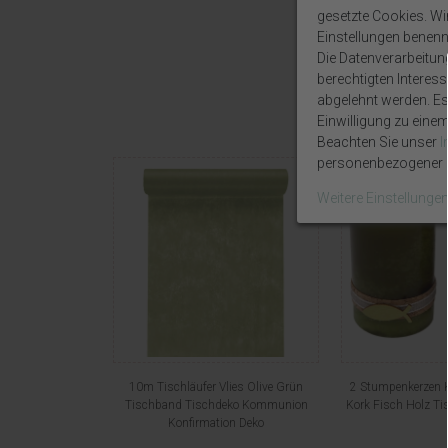
gesetzte Cookies. Wir 
Einstellungen benenn
Die Datenverarbeitun
berechtigten Interes
abgelehnt werden. Es 
Einwilligung zu eine
Beachten Sie unser
personenbezogener D
Weitere Einstellunge
10m Tischläufer Vlies Olive Grün
2 Stumpenkerzen K
Tischband Tischdeko Kommunion
Kork Fisch Holz T
Konfirmation Deko