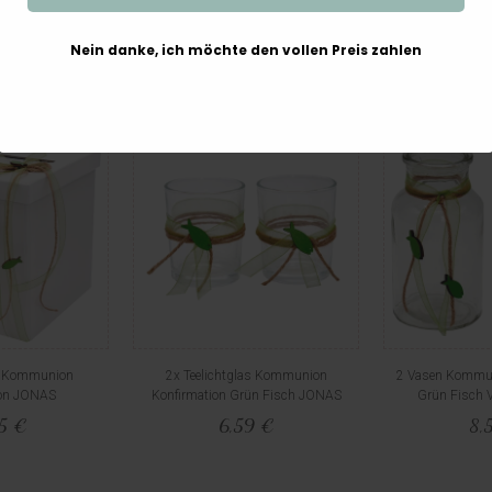
59 €
1,70 €
3,
Nein danke, ich möchte den vollen Preis zahlen
n Kommunion
2x Teelichtglas Kommunion
2 Vasen Kommun
ion JONAS
Konfirmation Grün Fisch JONAS
Grün Fisch 
95 €
6,59 €
8,