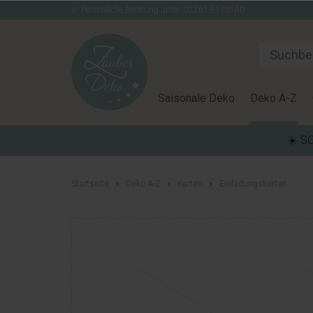
Persönliche Beratung unter: 02261-8175180
Saisonale Deko
Deko A-Z
☀️ S
Startseite
Deko A-Z
Karten
Einladungskarten