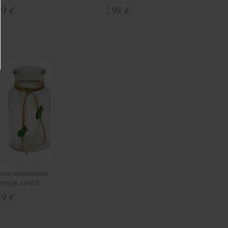
99 €
1,98 €
ion Konfirmation
Vintage JONAS
59 €