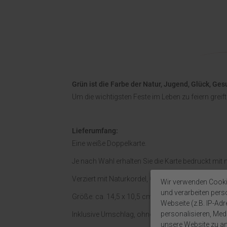
Grün ist die Farbe der Natur, Jugend, Glück, G
Um die wichtigsten Feste im Leben zu feiern grei
Lieferumfang:
Eine weiße Doppelkarte.
Je nach Wahl erhalten Sie die Karte bedruckt mi
Verziert mit Naturkordel, Organzaband und einem
Wir verwenden Cooki
und verarbeiten per
Größe: ca. 14,5 x 10,5 cm.
Webseite (z.B. IP-Adr
personalisieren, Medi
Inklusive Umschlag, ohne Einlegeblatt.
unsere Website zu ana