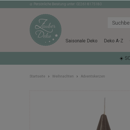
Persönliche Beratung unter: 02261-8175180
Saisonale Deko
Deko A-Z
☀️ S
Startseite
Weihnachten
Adventskerzen