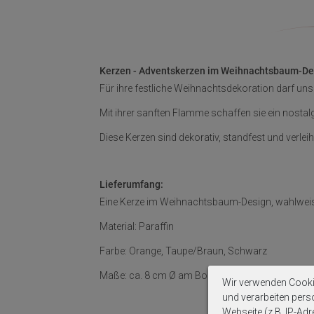
Kerzen - Adventskerzen im Weihnachtsbaum-Des
Für ihre festliche Weihnachtsdekoration darf u
Mit ihrer sanften Flamme schaffen sie ein nosta
Diese Kerzen sind dekorativ, standfest und verle
Lieferumfang:
Eine Kerze im Weihnachtsbaum-Design, wahlwei
Material: Paraffin
Farbe: Orange, Taupe/Braun, Schwarz
Maße: ca. 8 cm Ø am Boden und ca. 18 cm Hoc
Wir verwenden Cooki
und verarbeiten per
Webseite (z.B. IP-Adr