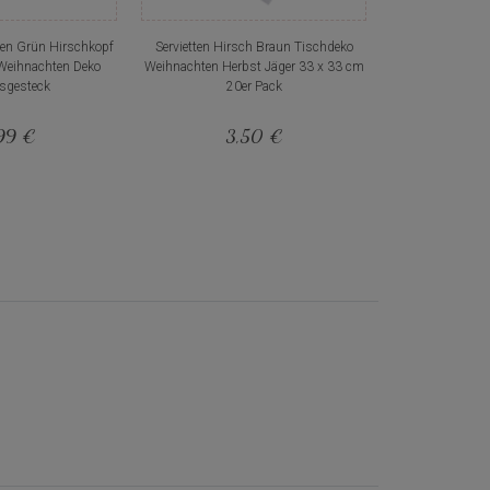
zen Grün Hirschkopf
Servietten Hirsch Braun Tischdeko
Weihnachten Deko
Weihnachten Herbst Jäger 33 x 33 cm
sgesteck
20er Pack
99 €
3,50 €