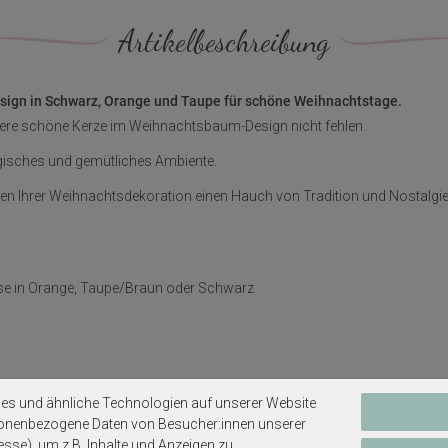
Artikelbeschreibung
ign in Schwarz, Orange und Taupe für schöne Weihnachtstage.
nsere schöne Kerze im Weihnachtsbaum-Design nicht fehlen.
lgisches und gemütliches Ambiente.
ihen Ihrer Weihnachtsdekoration einen Hauch von Tradition und Nostalgie
se in Orange, Taupe/Braun oder Schwarz
h
es und ähnliche Technologien auf unserer Website
sonenbezogene Daten von Besucher:innen unserer
esse), um z.B. Inhalte und Anzeigen zu