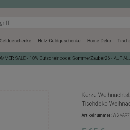
Geldgeschenke
Holz-Geldgeschenke
Home Deko
Tisch
OMMER SALE • 10% Gutscheincode: SommerZauber26 • AUF AL
Kerze Weihnachts
Tischdeko Weihna
Artikelnummer:
WS VAR7