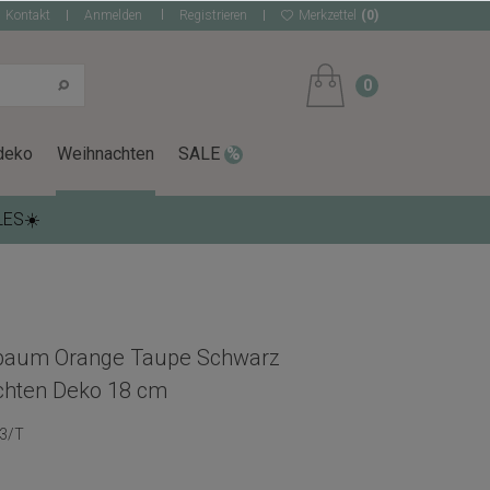
Kontakt
Anmelden
Registrieren
Merkzettel
(0)
0
deko
Weihnachten
SALE
LES☀️
baum Orange Taupe Schwarz
chten Deko 18 cm
3/T