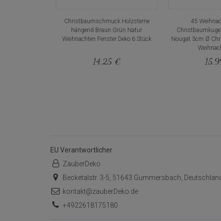
Christbaumschmuck Holzsterne
45 Weihnac
hängend Braun Grün Natur
Christbaumkugel
Weihnachten Fenster Deko 6 Stück
Nougat 3cm Ø Ch
Weihnac
14,25 €
15,
EU Verantwortlicher
ZauberDeko
Becketalstr. 3-5, 51643 Gummersbach, Deutschlan
kontakt@zauberDeko.de
+4922618175180