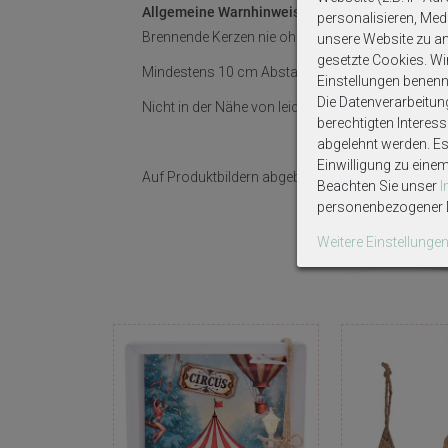
Allgemeine Warnhinweise!
personalisieren, Medi
Brennende Kerzen nie ohne Aufsicht und in der N
unsere Website zu ana
gesetzte Cookies. Wir 
Mindestens 10 cm Abstand zwischen brennende
Einstellungen benenn
Die Datenverarbeitun
Nicht in der Nähe von leicht entflammbaren Geg
berechtigten Interes
abgelehnt werden. Es 
Einwilligung zu eine
Auf Produktbildern abgebildetes Zubehör sowie D
Beachten Sie unser
personenbezogener D
Weitere Einstellunge