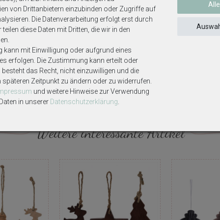
All
en von Drittanbietern einzubinden oder Zugriffe auf
ähe von Kindern aufstellen
lysieren. Die Datenverarbeitung erfolgt erst durch
Auswah
teilen diese Daten mit Dritten, die wir in den
n Kerzen
en.
g kann mit Einwilligung oder aufgrund eines
enständen brennen lassen
ses erfolgen. Die Zustimmung kann erteilt oder
besteht das Recht, nicht einzuwilligen und die
m späteren Zeitpunkt zu ändern oder zu widerrufen.
ekoartikel gehören nicht zum Lieferumfang, sofern diese nicht ausdrüc
Impressum
und weitere Hinweise zur Verwendung
aten in unserer
Daten­schutz­erklärung
.
n
Weitere interessante Artikel