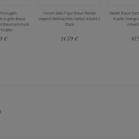
htskugeln
Hirsch Deko Figur Braun Rentier
Tablett Braun Ker
n Kupfer Braun
Liegend Weihnachten Herbst Advent 2
Kupfer Orange 
ristbaumschmuck
Stück
Advent
htsdeko
99 €
14,59 €
47,
d