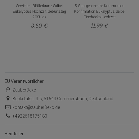
Servietten Blätterkranz Salbei
5 Gastgeschenke Kommunion
Eukalyptus Hochzeit Geburtstag
Konfirmation Eukalyptus Salbei
20Stück
Tischdeko Hochzeit
3,60 €
11,99 €
EU Verantwortlicher
ZauberDeko
Becketalstr. 3-5, 51643 Gummersbach, Deutschland
kontakt@zauberDeko.de
+4922618175180
Hersteller