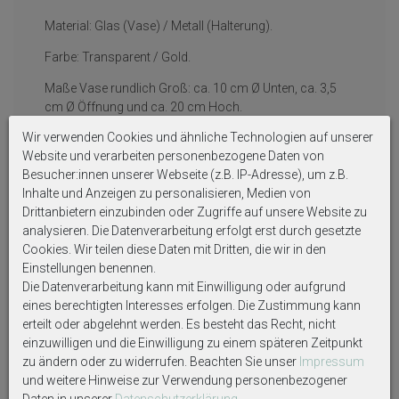
Material: Glas (Vase) / Metall (Halterung).
Farbe: Transparent / Gold.
Maße Vase rundlich Groß: ca. 10 cm Ø Unten, ca. 3,5
cm Ø Öffnung und ca. 20 cm Hoch.
Wir verwenden Cookies und ähnliche Technologien auf unserer
Maße Vase rundlich Klein: ca. 8 cm Ø Unten, ca. 2,5 cm
Website und verarbeiten personenbezogene Daten von
Ø Öffnung und ca. 16 cm Hoch.
Besucher:innen unserer Webseite (z.B. IP-Adresse), um z.B.
Maße Vase schmaler Hals: ca. 8,5 cm Ø Unten, ca. 3
Inhalte und Anzeigen zu personalisieren, Medien von
cm Ø Öffnung und ca. 20 cm Hoch.
Drittanbietern einzubinden oder Zugriffe auf unsere Website zu
analysieren. Die Datenverarbeitung erfolgt erst durch gesetzte
Cookies. Wir teilen diese Daten mit Dritten, die wir in den
Einstellungen benennen.
Auf Produktbildern abgebildetes Zubehör sowie
Die Datenverarbeitung kann mit Einwilligung oder aufgrund
Dekoartikel gehören nicht zum Lieferumfang, sofern
eines berechtigten Interesses erfolgen. Die Zustimmung kann
diese nicht ausdrücklich eingeschlossen werden.
erteilt oder abgelehnt werden. Es besteht das Recht, nicht
einzuwilligen und die Einwilligung zu einem späteren Zeitpunkt
zu ändern oder zu widerrufen. Beachten Sie unser
Impressum
und weitere Hinweise zur Verwendung personenbezogener