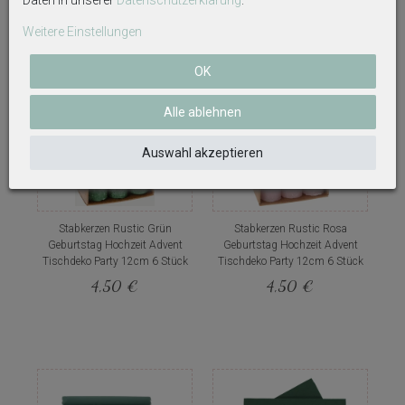
Daten in unserer
Daten­schutz­erklärung
.
Weitere interessante Artikel
Weitere Einstellungen
OK
Alle ablehnen
Auswahl akzeptieren
Stabkerzen Rustic Grün
Stabkerzen Rustic Rosa
Geburtstag Hochzeit Advent
Geburtstag Hochzeit Advent
Tischdeko Party 12cm 6 Stück
Tischdeko Party 12cm 6 Stück
4,50 €
4,50 €