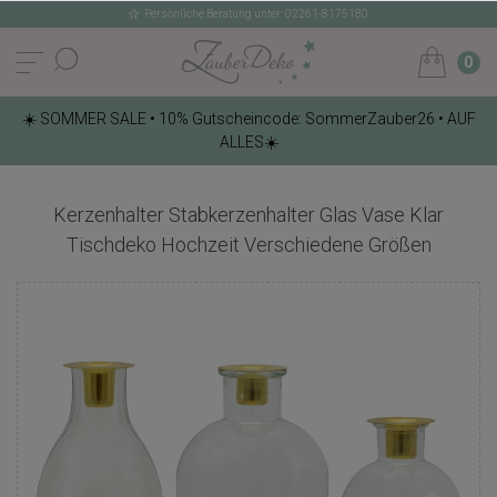
Persönliche Beratung unter: 02261-8175180
0
☀️ SOMMER SALE • 10% Gutscheincode: SommerZauber26 • AUF
ALLES☀️
Kerzenhalter Stabkerzenhalter Glas Vase Klar
Tischdeko Hochzeit Verschiedene Größen