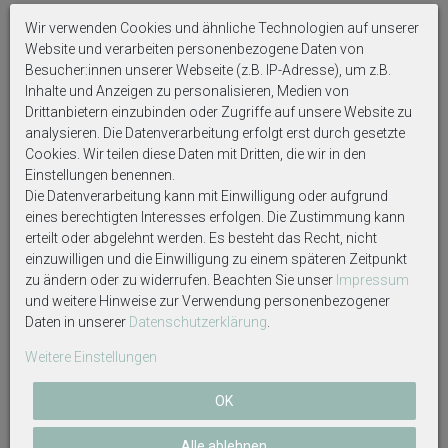
Auf Produktbildern abgebildetes Zubehör sowie
Wir verwenden Cookies und ähnliche Technologien auf unserer
Dekoartikel gehören nicht zum Lieferumfang, sofern
Website und verarbeiten personenbezogene Daten von
diese nicht ausdrücklich eingeschlossen werden.
Besucher:innen unserer Webseite (z.B. IP-Adresse), um z.B.
Inhalte und Anzeigen zu personalisieren, Medien von
Drittanbietern einzubinden oder Zugriffe auf unsere Website zu
analysieren. Die Datenverarbeitung erfolgt erst durch gesetzte
Cookies. Wir teilen diese Daten mit Dritten, die wir in den
Einstellungen benennen.
Weitere interessante Artikel
Die Datenverarbeitung kann mit Einwilligung oder aufgrund
eines berechtigten Interesses erfolgen. Die Zustimmung kann
erteilt oder abgelehnt werden. Es besteht das Recht, nicht
einzuwilligen und die Einwilligung zu einem späteren Zeitpunkt
zu ändern oder zu widerrufen. Beachten Sie unser
Impressum
und weitere Hinweise zur Verwendung personenbezogener
Daten in unserer
Daten­schutz­erklärung
.
Weitere Einstellungen
OK
Mörser & Stößel aus Mangoholz
Servierbrett mit Füßen aus
– Küchenhelfer für Gewürze &
Akazienholz Brett Holztablett
Alle ablehnen