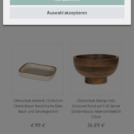
Kräuter 15cm Ø 4,5cm H
Vorspeisen Sushi Asien
Servierplatte Tischdeko 36cm
Auswahl akzeptieren
10,99 €
8,75 €
Ofenschale Keramik 12x9x2cm
Obstschale Mango Holz
Creme Braun Rand Küche Deko
Schüssel Rund auf Fuß Servier
Back- und Serviergeschirr
Schale Massiv lebensmittelecht
25cm
4,99 €
16,89 €