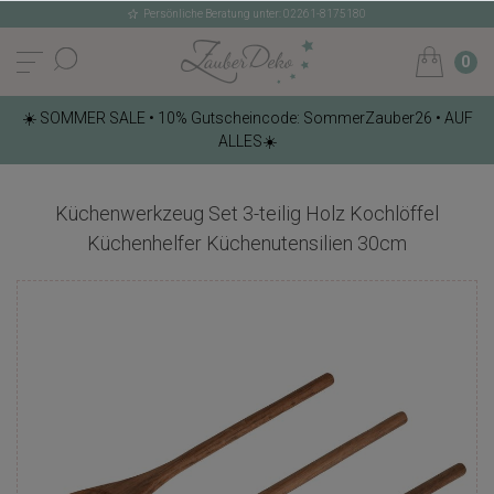
Persönliche Beratung unter: 02261-8175180
0
☀️ SOMMER SALE • 10% Gutscheincode: SommerZauber26 • AUF
ALLES☀️
Küchenwerkzeug Set 3-teilig Holz Kochlöffel
Küchenhelfer Küchenutensilien 30cm