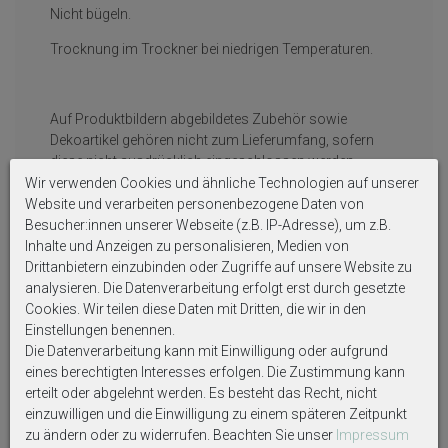
Nicht bügeln.
Trocknung im Trockner bei niedrigen Temperaturen.
Auf Produktbildern abgebildetes Zubehör sowie
Dekoartikel gehören nicht zum Lieferumfang, sofern
diese nicht ausdrücklich eingeschlossen werden.
Wir verwenden Cookies und ähnliche Technologien auf unserer
Website und verarbeiten personenbezogene Daten von
Besucher:innen unserer Webseite (z.B. IP-Adresse), um z.B.
Inhalte und Anzeigen zu personalisieren, Medien von
Drittanbietern einzubinden oder Zugriffe auf unsere Website zu
Weitere interessante Artikel
analysieren. Die Datenverarbeitung erfolgt erst durch gesetzte
Cookies. Wir teilen diese Daten mit Dritten, die wir in den
Einstellungen benennen.
Die Datenverarbeitung kann mit Einwilligung oder aufgrund
eines berechtigten Interesses erfolgen. Die Zustimmung kann
erteilt oder abgelehnt werden. Es besteht das Recht, nicht
einzuwilligen und die Einwilligung zu einem späteren Zeitpunkt
zu ändern oder zu widerrufen. Beachten Sie unser
Impressum