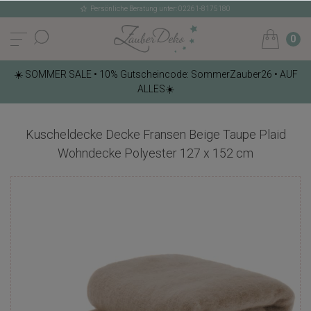
Persönliche Beratung unter: 02261-8175180
0
☀️ SOMMER SALE • 10% Gutscheincode: SommerZauber26 • AUF
ALLES☀️
Kuscheldecke Decke Fransen Beige Taupe Plaid
Wohndecke Polyester 127 x 152 cm