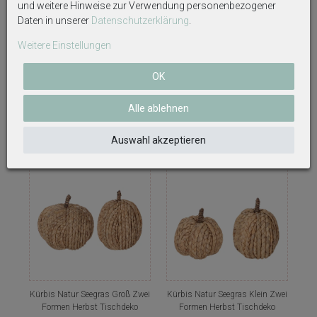
und weitere Hinweise zur Verwendung personenbezogener
Daten in unserer
Daten­schutz­erklärung
.
Weitere Einstellungen
Serviettenhalter Seegras Natur
Platzset Untersetzer Seegras
Tischdeko Deko Servietten Küche
Baumwolle Weiß Natur Rund
Restaurant 19x19cm
Tischdeko Küche 38cm Ø
OK
11,95 €
5,35 €
Alle ablehnen
Auswahl akzeptieren
Kürbis Natur Seegras Groß Zwei
Kürbis Natur Seegras Klein Zwei
Formen Herbst Tischdeko
Formen Herbst Tischdeko