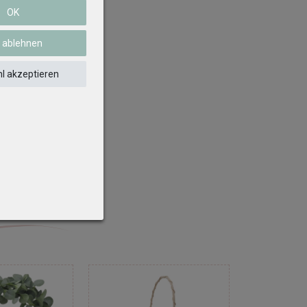
OK
e ablehnen
l akzeptieren