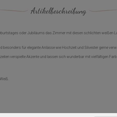
Artikelbeschreibung
Geburtstages oder Jubiläums das Zimmer mit diesen schlichten weißen Lat
ird besonders für elegante Anlässe wie Hochzeit und Silvester gerne verw
iten verspielte Akzente und lassen sich wunderbar mit vielfältigen Farb
 Weiß.