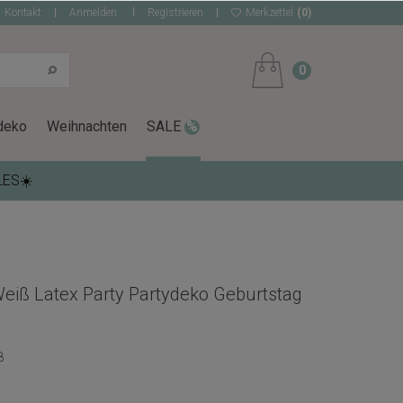
Kontakt
Anmelden
Registrieren
Merkzettel
(0)
0
deko
Weihnachten
SALE
LES☀️
Weiß Latex Party Partydeko Geburtstag
8