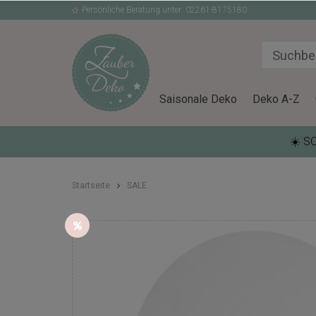
Persönliche Beratung unter: 02261-8175180
Saisonale Deko
Deko A-Z
☀️ S
Startseite
SALE