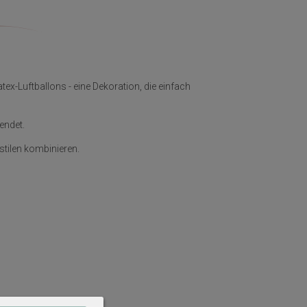
ex-Luftballons - eine Dekoration, die einfach
endet.
stilen kombinieren.