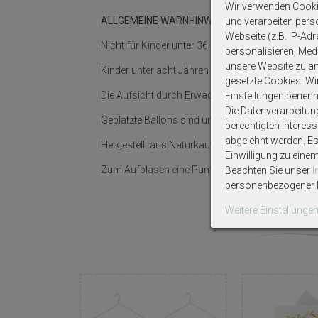
Wir verwenden Cooki
ALLGEMEINE WARNHINWEISE:
und verarbeiten per
Webseite (z.B. IP-Adr
Nicht für Kinder unter 36 Monaten geeignet.
personalisieren, Medi
unsere Website zu ana
Kinder unter acht Jahren können an nicht aufgebl
gesetzte Cookies. Wir 
Die Aufsicht durch Erwachsene ist erforderlich. 
Einstellungen benenn
Die Datenverarbeitun
Geplatzte Ballons sind unverzüglich zu entfernen.
berechtigten Interes
abgelehnt werden. Es 
Hergestellt aus Naturkautschuklatex, der Allergi
Einwilligung zu eine
Zum Aufblasen eine Pumpe verwenden!
Beachten Sie unser
personenbezogener D
Weitere Einstellunge