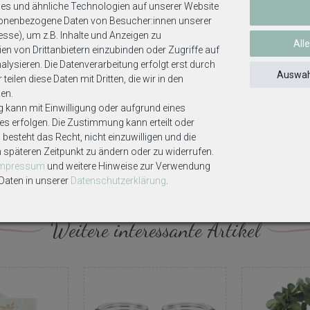
es und ähnliche Technologien auf unserer Website
sonenbezogene Daten von Besucher:innen unserer
esse), um z.B. Inhalte und Anzeigen zu
All
en von Drittanbietern einzubinden oder Zugriffe auf
lysieren. Die Datenverarbeitung erfolgt erst durch
asenen oder geplatzten Ballons ersticken.
Auswah
teilen diese Daten mit Dritten, die wir in den
Nicht aufgeblasene Ballons sind von Kindern fernzuhalten.
en.
g kann mit Einwilligung oder aufgrund eines
ses erfolgen. Die Zustimmung kann erteilt oder
besteht das Recht, nicht einzuwilligen und die
en verursachen kann.
m späteren Zeitpunkt zu ändern oder zu widerrufen.
Impressum
und weitere Hinweise zur Verwendung
aten in unserer
Daten­schutz­erklärung
.
n
Weitere interessante Artikel