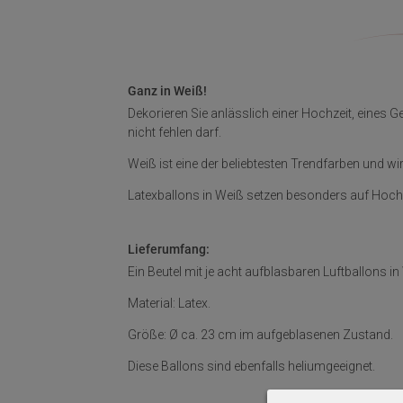
Ganz in Weiß!
Dekorieren Sie anlässlich einer Hochzeit, eines 
nicht fehlen darf.
Weiß ist eine der beliebtesten Trendfarben und w
Latexballons in Weiß setzen besonders auf Hochze
Lieferumfang:
Ein Beutel mit je acht aufblasbaren Luftballons in
Material: Latex.
Größe: Ø ca. 23 cm im aufgeblasenen Zustand.
Diese Ballons sind ebenfalls heliumgeeignet.