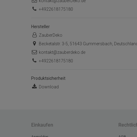
kontakt@zauberDeko.de
+4922618175180
Hersteller
ZauberDeko
Becketalstr. 3-5, 51643 Gummersbach, Deutschlan
kontakt@zauberdeko.de
+4922618175180
Produktsicherheit
Download
Einkaufen
Rechtlic
Anmelden
AGB