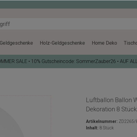
Geldgeschenke
Holz-Geldgeschenke
Home Deko
Tisch
OMMER SALE • 10% Gutscheincode: SommerZauber26 • AUF AL
Luftballon Ballon 
Dekoration 8 Stück
Artikelnummer:
ZD2265/
Inhalt:
8 Stück