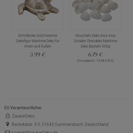
Schildkröte Gold Keramik
Muscheln Deko Arca Arca
Dekofigur Maritime Deko für
Schalen Streudeko Maritime
Innen und Außen
Deko Basteln 500g
3,99 €
6,79 €
(Grundpreis: 13,58 €/KG)
EU Verantwortlicher
ZauberDeko
Becketalstr. 3-5, 51643 Gummersbach, Deutschland
kontakt@zauberDeko.de