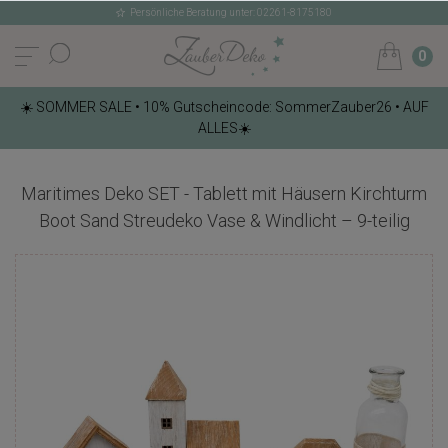
Persönliche Beratung unter: 02261-8175180
0
☀️ SOMMER SALE • 10% Gutscheincode: SommerZauber26 • AUF
ALLES☀️
Maritimes Deko SET - Tablett mit Häusern Kirchturm
Boot Sand Streudeko Vase & Windlicht – 9-teilig