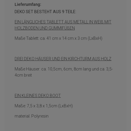
Lieferumfang:
DEKO SET BESTEHT AUS 9 TEILE:
EIN LÄNGLICHES TABLETT AUS METALL IN WEIß MIT
HOLZBODEN UND GUMMIFÜßEN
Maße Tablett: ca. 41 cm x 14 cm x 3 cm (LxBxH)
DREI DEKO HÄUSER UND EIN KIRCHTURM AUS HOLZ
Maße Häuser: ca. 10,5cm, 6cm, 8cm lang und ca. 3,5-
4cm breit
EIN KLEINES DEKO BOOT
Maße: 7,5 x 3,8 x 1,5cm (LxBxH)
material. Polyresin