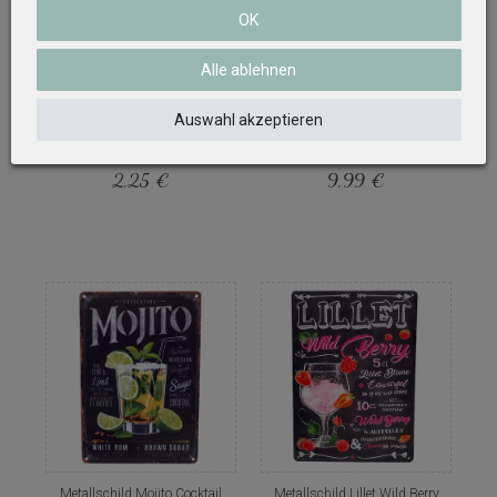
OK
Alle ablehnen
Espressobecher Becher
Metallschild Gin Tonic Cocktail
Espresso Tasse kleine
Rezept Küche Deko Beach Bar
Kaffeebecher Mokkatassen
Pub Lounge Kneipe Sommer
Auswahl akzeptieren
Porzellan Tischdeko Küche
20x30 cm
7,5cm H
2,25 €
9,99 €
Metallschild Mojito Cocktail
Metallschild Lillet Wild Berry