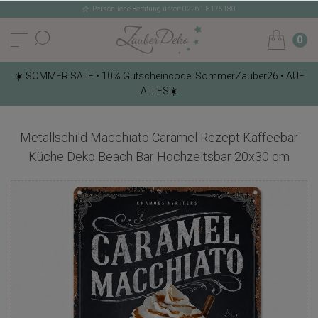
Persönliche Beratung unter: 02261-8175180
0
☀️ SOMMER SALE • 10% Gutscheincode: SommerZauber26 • AUF
ALLES☀️
Metallschild Macchiato Caramel Rezept Kaffeebar
Küche Deko Beach Bar Hochzeitsbar 20x30 cm