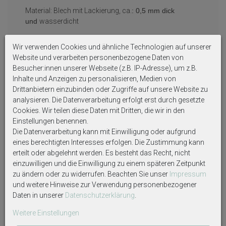
Material: Blech mit Lackierung, ca.
: 0,5 mm dick
und
wasserdicht
Wir verwenden Cookies und ähnliche Technologien auf unserer
Auf Produktbildern abgebildetes Zubehör sowie
Website und verarbeiten personenbezogene Daten von
Dekoartikel gehören nicht zum Lieferumfang, sofern
Besucher:innen unserer Webseite (z.B. IP-Adresse), um z.B.
diese nicht ausdrücklich eingeschlossen werden.
Inhalte und Anzeigen zu personalisieren, Medien von
Drittanbietern einzubinden oder Zugriffe auf unsere Website zu
analysieren. Die Datenverarbeitung erfolgt erst durch gesetzte
Cookies. Wir teilen diese Daten mit Dritten, die wir in den
Einstellungen benennen.
Die Datenverarbeitung kann mit Einwilligung oder aufgrund
Weitere interessante Artikel
eines berechtigten Interesses erfolgen. Die Zustimmung kann
erteilt oder abgelehnt werden. Es besteht das Recht, nicht
einzuwilligen und die Einwilligung zu einem späteren Zeitpunkt
zu ändern oder zu widerrufen. Beachten Sie unser
Impressum
und weitere Hinweise zur Verwendung personenbezogener
Daten in unserer
Daten­schutz­erklärung
.
Weitere Einstellungen