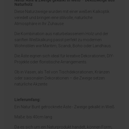
Naturholz
Diese Naturzweige wurden mit einer weißen Kalkoptik
veredelt und bringen eine stilvolle, natürliche
Atmosphäre in Ihr Zuhause.
Die Kombination aus naturbelassenem Holz und der
sanften Weißkalkung passt perfekt zu modernen
Wohnstilen wie Maritim, Scandi, Boho oder Landhaus.
Die Äste eignen sich ideal für kreative Dekorationen, DIY-
Projekte oder floristische Arrangements.
Ob in Vasen, als Teil von Tischdekorationen, Kränzen
oder saisonalen Dekorationen – die Zweige setzen
natürliche Akzente.
Lieferumfang:
Ein Natur Bunt getrocknete Äste - Zweige gekalkt in Weiß
Maße: bis 40cm lang
Da es sich um ein Naturprodukt handelt, können Form,