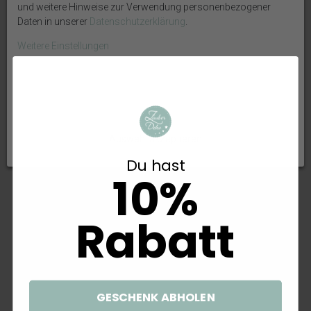
und weitere Hinweise zur Verwendung personenbezogener
Daten in unserer
Daten­schutz­erklärung
.
Echte Seesterne Gebleicht 5,5 –8
Teelichthalter Seeigel Blau Weiß
Weitere Einstellungen
cm – Maritime Deko, Streudeko,
Deko Tischdeko Maritim
Basteln, Tischdeko, Hochzeit,
Restaurant Ø 8cm
OK
Stranddeko 5 Stück
5,85 €
5,99 €
Alle ablehnen
Auswahl akzeptieren
Du hast
10%
Rabatt
Mini Sukkulente künstlich Glas
Mini Sukkulente künstlich Glas
GESCHENK ABHOLEN
Tischdeko Kommunion Hochzeit
Tischdekoration Büro Deko