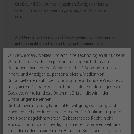
Größe und Struktur der einzelnen Zweige variieren,
wodurch jedes Set seinen ganz eigenen Charakter
erhält.
Auf Produktbildern abgebildetes Zubehör sowie Dekoartikel
gehören nicht zum Lieferumfang, sofern diese nicht
ausdrücklich eingeschlossen werden.
Wir verwenden Cookies und ähnliche Technologien auf unserer
Website und verarbeiten personenbezogene Daten von
Besucher:innen unserer Webseite (z.B. IP-Adresse), um z.B.
Inhalte und Anzeigen zu personalisieren, Medien von
Weitere interessante Artikel
Drittanbietern einzubinden oder Zugriffe auf unsere Website zu
analysieren. Die Datenverarbeitung erfolgt erst durch gesetzte
Cookies. Wir teilen diese Daten mit Dritten, die wir in den
Einstellungen benennen.
Die Datenverarbeitung kann mit Einwilligung oder aufgrund
eines berechtigten Interesses erfolgen. Die Zustimmung kann
erteilt oder abgelehnt werden. Es besteht das Recht, nicht
einzuwilligen und die Einwilligung zu einem späteren Zeitpunkt
zu ändern oder zu widerrufen. Beachten Sie unser
Impressum