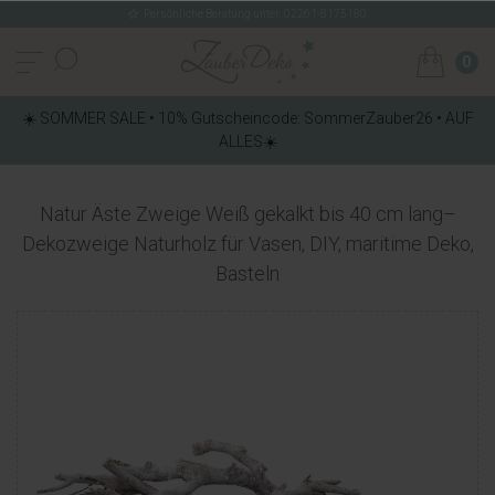
Persönliche Beratung unter: 02261-8175180
0
☀️ SOMMER SALE • 10% Gutscheincode: SommerZauber26 • AUF
ALLES☀️
Natur Äste Zweige Weiß gekalkt bis 40 cm lang–
Dekozweige Naturholz für Vasen, DIY, maritime Deko,
Basteln